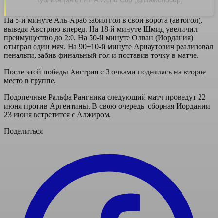
Публикация от FIFA World Cup (@fifaworldcup)
На 5-й минуте Аль-Араб забил гол в свои ворота (автогол),
выведя Австрию вперед. На 18-й минуте Шмид увеличил
преимущество до 2:0. На 50-й минуте Олван (Иордания)
отыграл один мяч. На 90+10-й минуте Арнаутович реализовал
пенальти, забив финальный гол и поставив точку в матче.
После этой победы Австрия с 3 очками поднялась на второе
место в группе.
Подопечные Ральфа Рангника следующий матч проведут 22
июня против Аргентины. В свою очередь, сборная Иордании
23 июня встретится с Алжиром.
Поделиться