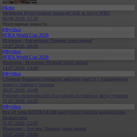
#Бокс
Мейирим Нурсултанов проведёт бой за титул WBC
06.08.2026, 12:20
Популярные новости
#Футбол
#FIFA World Cup 2026
Испания - Аргентина: Прямая трансляция!
19.07.2026, 09:00
#Футбол
#FIFA World Cup 2026
Франция - Испания: Прямая трансляция!
14.07.2026, 14:00
#Футбол
Сборная Франции обновила эмблему вместе с назначением
нового главного тренера
30.07.2026, 16:00
Робопёс-полицейский стал одной из главных звезд турнира
31.07.2026, 16:45
#Футбол
Все 41 член КОНКАКАФ выступили против инициативы
Инфантино
31.07.2026, 12:00
Франция – Англия: Прямая трансляция!
18.07.2026, 10:00