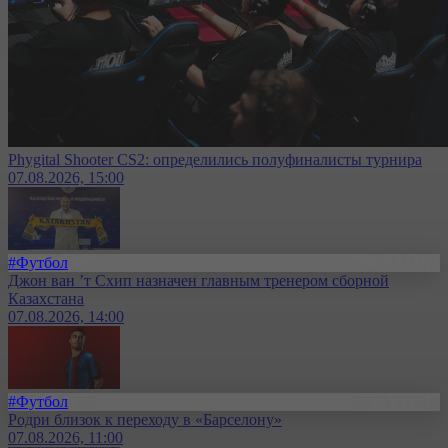
Phygital Shooter CS2: определились полуфиналисты турнира
07.08.2026, 15:00
#Футбол
Джон ван ’т Схип назначен главным тренером сборной
Казахстана
07.08.2026, 14:00
#Футбол
Родри близок к переходу в «Барселону»
07.08.2026, 11:00