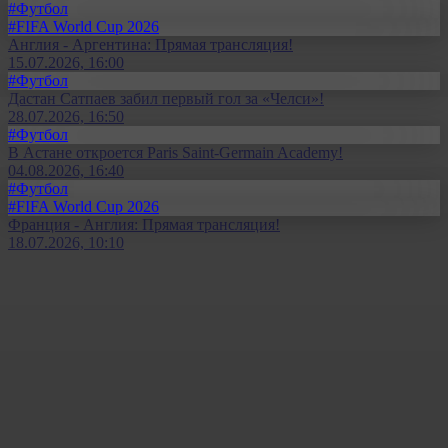
#Футбол
#FIFA World Cup 2026
Англия - Аргентина: Прямая трансляция!
15.07.2026, 16:00
#Футбол
Дастан Сатпаев забил первый гол за «Челси»!
28.07.2026, 16:50
#Футбол
В Астане откроется Paris Saint-Germain Academy!
04.08.2026, 16:40
#Футбол
#FIFA World Cup 2026
Франция - Англия: Прямая трансляция!
18.07.2026, 10:10