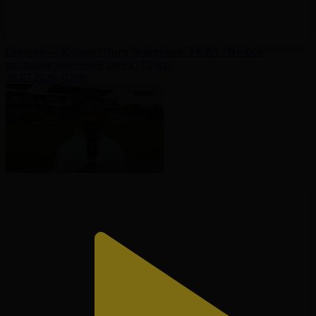
Омония — Кайрат | Лига Чемпионов УЕФА | Второй
квалификационный раунд | Обзор
30.07.2026, 02:00