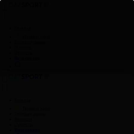
Главная
Прямой эфир
Телепрограмма
Новости
Проекты
Видеоархив
Главная
Прямой эфир
Телепрограмма
Новости
Проекты
Видеоархив