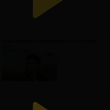
Рафаэль Уразбахтин | Интервью | Кайрат - Реал Мадрид
Сұхбат
29.09.2025, 12:45