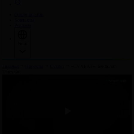
О корпорации
Контакты
Реклама
Язык
Главная
Проекты
Сұхбат
«СҰХБАТ». Бекболат
Тілеухан