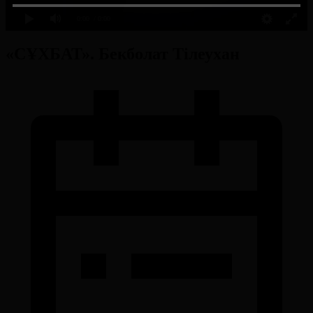
0:00
/ 0:00
«СҰХБАТ». Бекболат Тілеухан