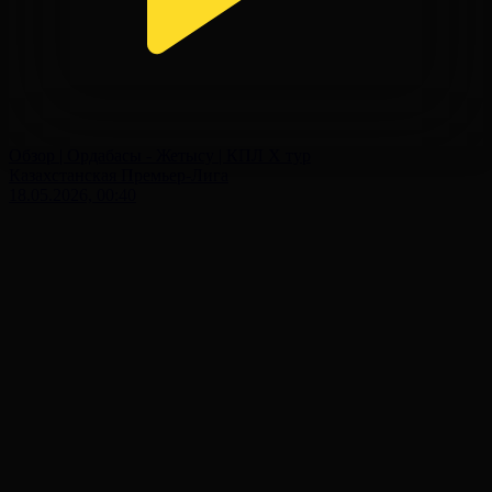
Обзор | Ордабасы - Жетысу | КПЛ X тур
Казахстанская Премьер-Лига
18.05.2026, 00:40