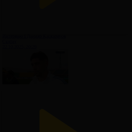
Интервью І Данияр Қасқарауов
Сұхбат
22.10.2025, 20:29