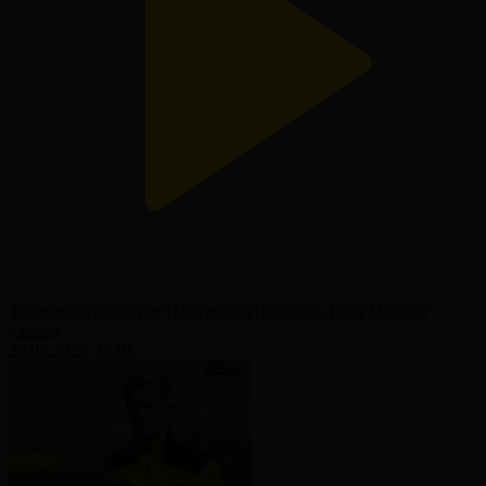
Федерико Вальверде | Интервью | Кайрат - Реал Мадрид
Сұхбат
29.09.2025, 18:01