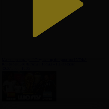
Матч қарсаңында І Студиялық бағдарлама І УЕФА
Конференция Лигасы І Тобыл – Паневежис
30.07.2026, 19:25