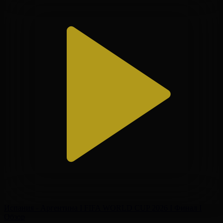
Испания - Аргентина І FIFA WORLD CUP 2026 І Финал І
Обзор