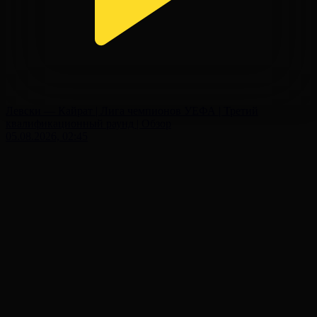
Левски — Кайрат | Лига чемпионов УЕФА | Третий
квалификационный раунд | Обзор
05.08.2026, 02:45