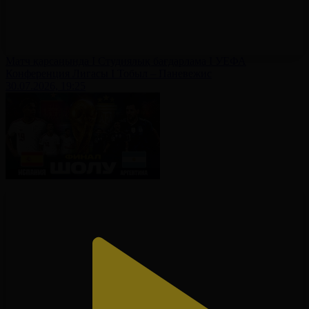
Матч қарсаңында І Студиялық бағдарлама І УЕФА
Конференция Лигасы І Тобыл – Паневежис
30.07.2026, 19:25