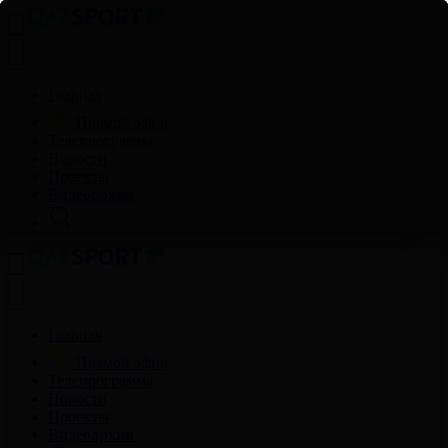
Главная
Прямой эфир
Телепрограмма
Новости
Проекты
Видеоархив
Главная
Прямой эфир
Телепрограмма
Новости
Проекты
Видеоархив