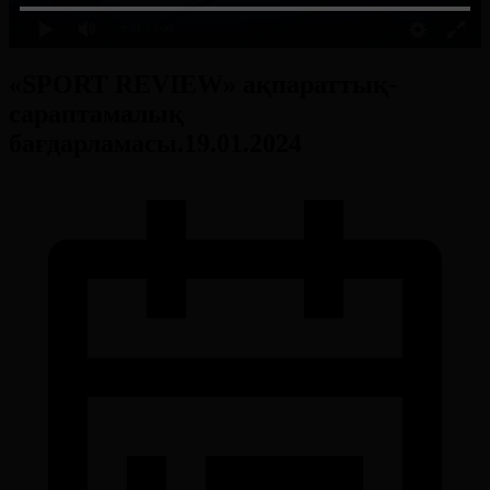
0:00
/ 0:00
«SPORT REVIEW» ақпараттық-
сараптамалық
бағдарламасы.19.01.2024