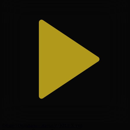
Обзор | Ордабасы - Жетысу | КПЛ X тур