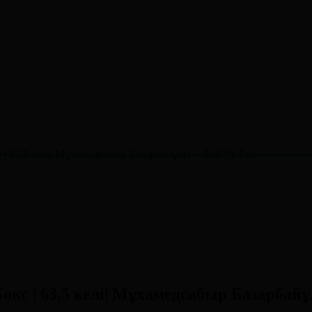
| 63,5 келі| Мұхамедсабыр Базарбайұлы – Лай Чу Ен
кс | 63,5 келі| Мұхамедсабыр Базарбай