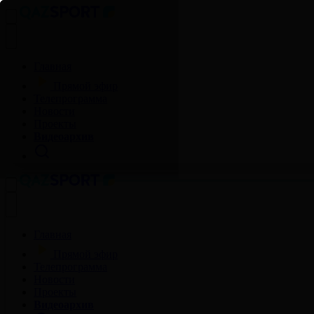
Главная
Прямой эфир
Телепрограмма
Новости
Проекты
Видеоархив
Главная
Прямой эфир
Телепрограмма
Новости
Проекты
Видеоархив