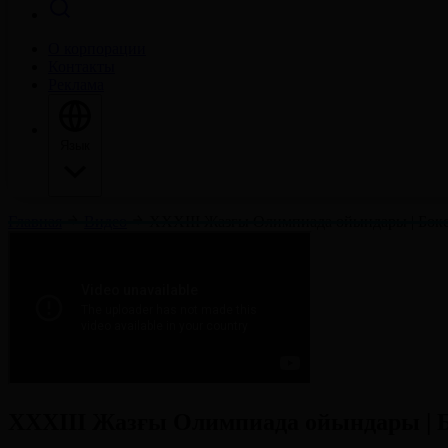
О корпорации
Контакты
Реклама
Язык
Главная
Видео
ХХХІІІ Жазғы Олимпиада ойындары | Бокс 
ХХХІІІ Жазғы Олимпиада ойындары | Бо