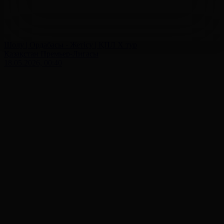
Шолу | Ордабасы - Жетісу | ҚПЛ X тур
Қазақстан Премьер-Лигасы
18.05.2026, 00:40