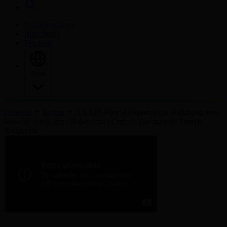
О корпорации
Контакты
Реклама
Язык
Главная
Видео
ХХХІІІ Жазғы Олимпиада |Байдарка мен
каноэде ескек есу | В финалы | Сергей Емельянов| Тимур
Хайдаров