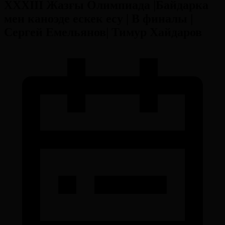
ХХХІІІ Жазғы Олимпиада |Байдарка
мен каноэде ескек есу | В финалы |
Сергей Емельянов| Тимур Хайдаров