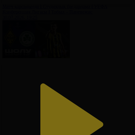
Матч қарсаңында І Студиялық бағдарлама І УЕФА
Конференция Лигасы І Тобыл – Паневежис
30.07.2026, 19:25