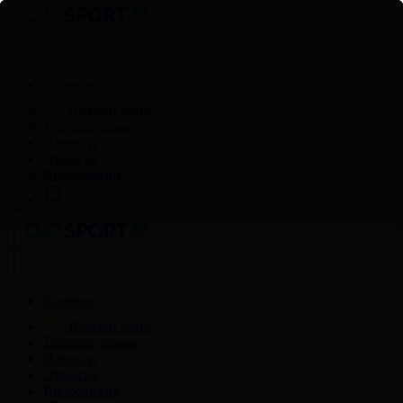
Главная
Прямой эфир
Телепрограмма
Новости
Проекты
Видеоархив
Главная
Прямой эфир
Телепрограмма
Новости
Проекты
Видеоархив