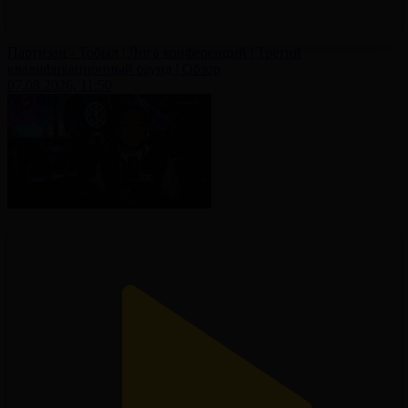
Партизан - Тобыл | Лига конференций | Третий
квалификационный раунд | Обзор
07.08.2026, 11:50