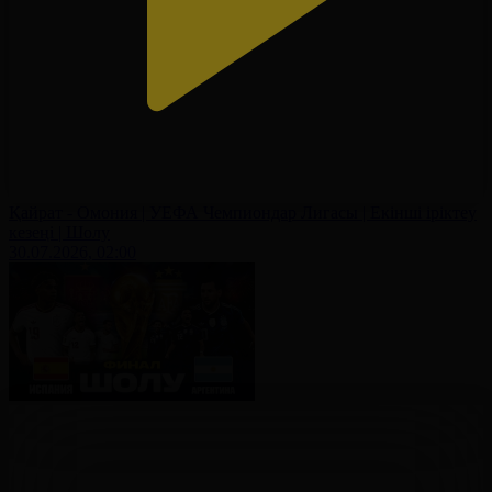
Қайрат - Омония | УЕФА Чемпиондар Лигасы | Екінші іріктеу
кезеңі | Шолу
30.07.2026, 02:00