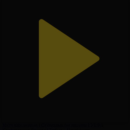
Матч қарсаңында І Студиялық бағдарлама І УЕФА