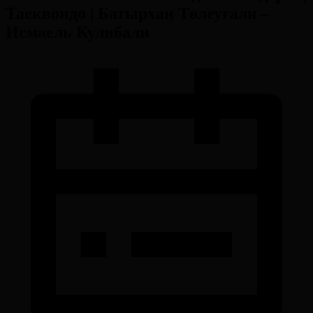
Таеквондо | Батырхан Төлеуғали –
Исмаель Кулибали