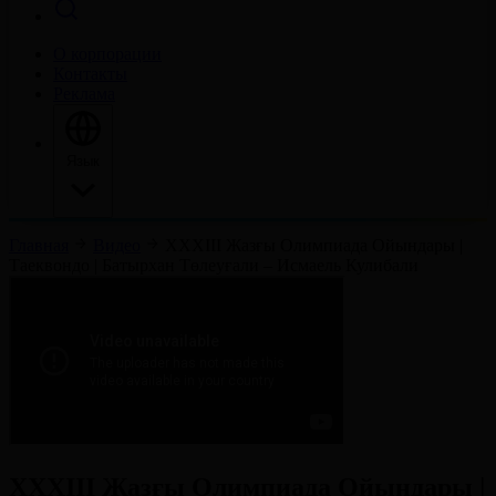
О корпорации
Контакты
Реклама
Язык
Главная
Видео
ХХХІІІ Жазғы Олимпиада Ойындары |
Таеквондо | Батырхан Төлеуғали – Исмаель Кулибали
ХХХІІІ Жазғы Олимпиада Ойындары |