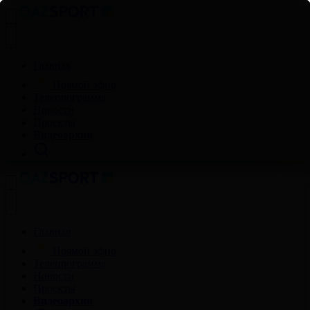
Главная
Прямой эфир
Телепрограмма
Новости
Проекты
Видеоархив
Главная
Прямой эфир
Телепрограмма
Новости
Проекты
Видеоархив