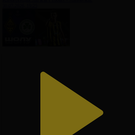
Конференция Лигасы І Тобыл – Паневежис
30.07.2026, 19:25