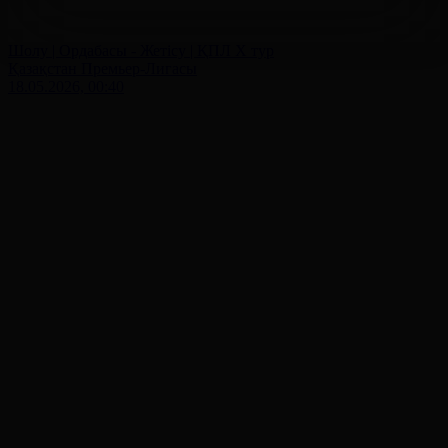
Шолу | Ордабасы - Жетісу | ҚПЛ X тур
Қазақстан Премьер-Лигасы
18.05.2026, 00:40