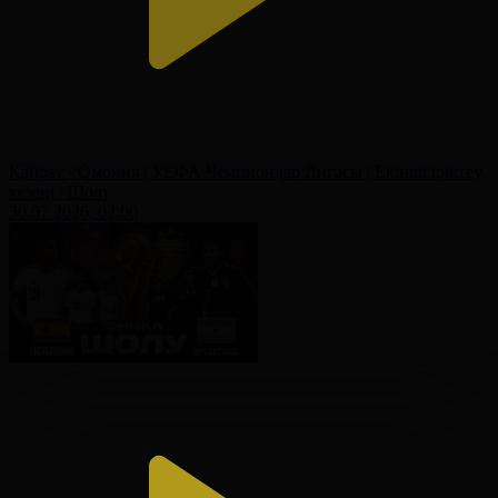
Қайрат - Омония | УЕФА Чемпиондар Лигасы | Екінші іріктеу
кезеңі | Шолу
30.07.2026, 02:00