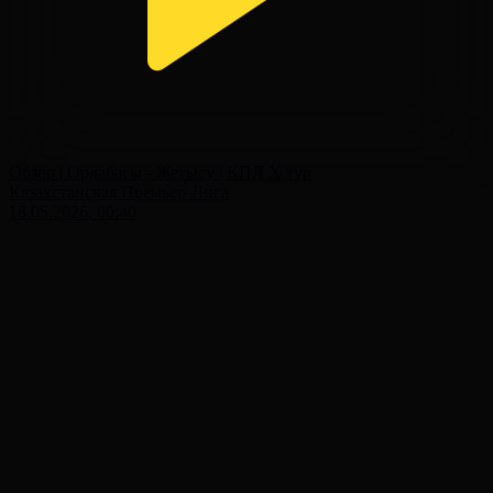
Обзор | Ордабасы - Жетысу | КПЛ X тур
Казахстанская Премьер-Лига
18.05.2026, 00:40