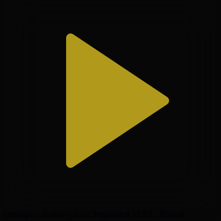
Омония — Кайрат | Лига Чемпионов УЕФА | Второй