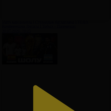
Матч қарсаңында І Студиялық бағдарлама І УЕФА
Конференция Лигасы І Тобыл – Паневежис
30.07.2026, 19:25