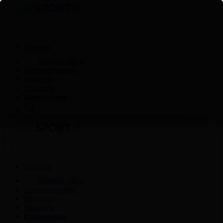
Главная
Прямой эфир
Телепрограмма
Новости
Проекты
Видеоархив
Главная
Прямой эфир
Телепрограмма
Новости
Проекты
Видеоархив