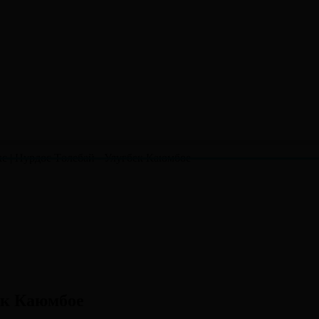
кс | Нурдос Төлебай - Улугбек Каюмбое
бек Каюмбое