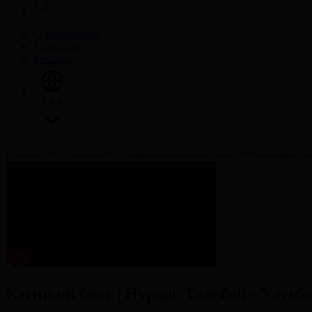
О корпорации
Контакты
Реклама
Язык
Главная
Проекты
Профессиональный бокс
Кәсіпқой бо
Кәсіпқой бокс | Нурдос Төлебай - Улуг