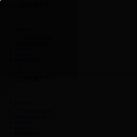
Главная
Прямой эфир
Телепрограмма
Новости
Проекты
Видеоархив
Главная
Прямой эфир
Телепрограмма
Новости
Проекты
Видеоархив