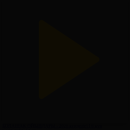
БОЛАШАҚ ОЙЫНДАРЫ - 2026 күнделігі І 6 күн