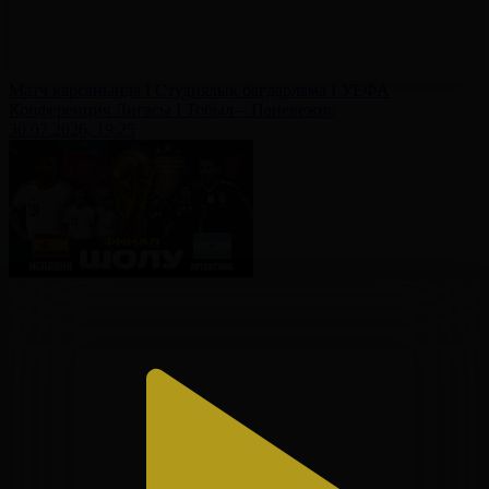
Матч қарсаңында І Студиялық бағдарлама І УЕФА
Конференция Лигасы І Тобыл – Паневежис
30.07.2026, 19:25