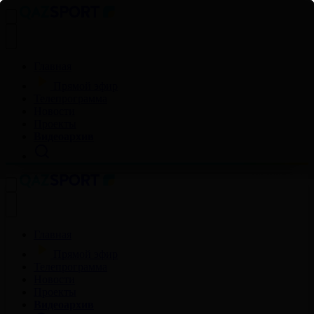
Главная
Прямой эфир
Телепрограмма
Новости
Проекты
Видеоархив
Главная
Прямой эфир
Телепрограмма
Новости
Проекты
Видеоархив