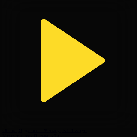
Обзор | Ордабасы - Жетысу | КПЛ X тур
Казахстанская Премьер-Лига