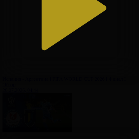
Испания - Аргентина І FIFA WORLD CUP 2026 І Финал І
Обзор
20.07.2026, 04:44