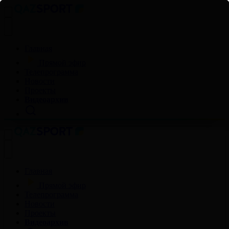
Главная
Прямой эфир
Телепрограмма
Новости
Проекты
Видеоархив
Главная
Прямой эфир
Телепрограмма
Новости
Проекты
Видеоархив