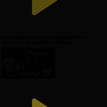
Матч қарсаңында І Студиялық бағдарлама І УЕФА
Конференция Лигасы І Тобыл – Паневежис
30.07.2026, 19:25