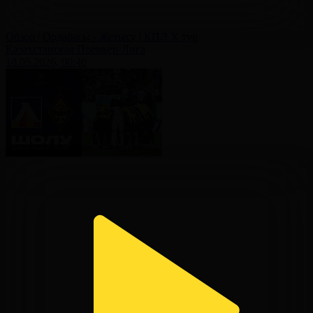
Обзор | Ордабасы - Жетысу | КПЛ X тур
Казахстанская Премьер-Лига
18.05.2026, 00:40