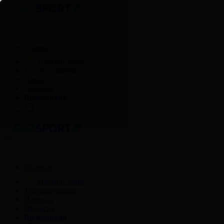
Главная
Прямой эфир
Телепрограмма
Новости
Проекты
Видеоархив
Главная
Прямой эфир
Телепрограмма
Новости
Проекты
Видеоархив