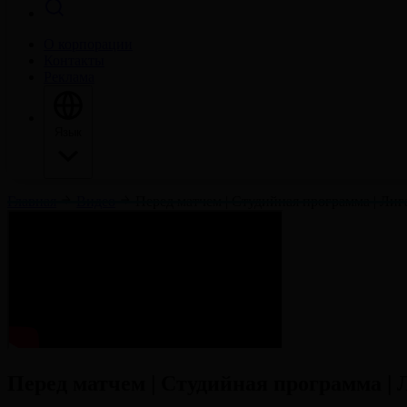
О корпорации
Контакты
Реклама
Язык
Главная
Видео
Перед матчем | Студийная программа | Л
Перед матчем | Студийная программа 