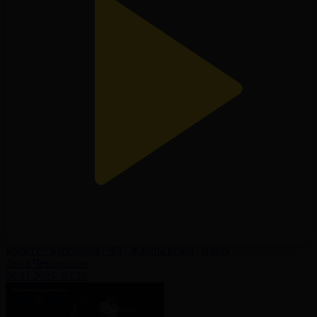
Брюгге - Барселона | ЧЛ | Жалпы кезең | Шолу
Лига Чемпионов
06.11.2025, 03:28