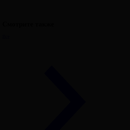
Смотрите также
Все