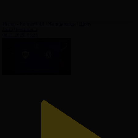
Интер - Қайрат | ЧЛ | Жалпы кезең | Шолу
Лига Чемпионов
06.11.2025, 03:25