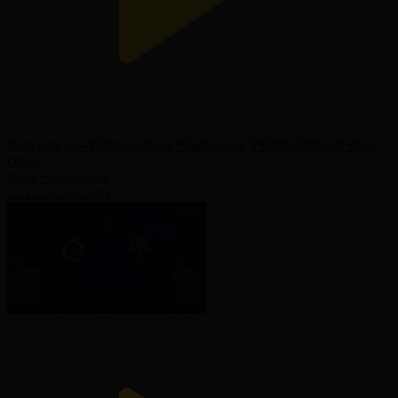
Копенгаген - Қайрат | Лига Чемпионов УЕФА | Общий этап |
Обзор
Лига Чемпионов
27.11.2025, 03:00