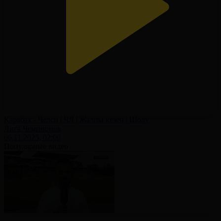
Карабах - Челси | ЧЛ | Жалпы кезең | Шолу
Лига Чемпионов
06.11.2025, 02:00
Популярные видео