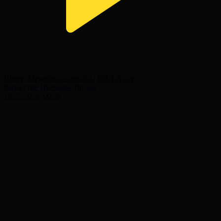
Шолу | Ордабасы - Жетісу | ҚПЛ X тур
Қазақстан Премьер-Лигасы
18.05.2026, 00:40