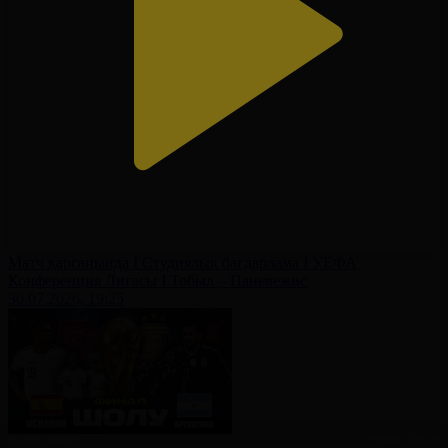
Матч қарсаңында І Студиялық бағдарлама І УЕФА
Конференция Лигасы І Тобыл – Паневежис
30.07.2026, 19:25