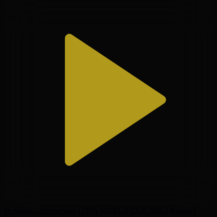
Испания - Аргентина І FIFA WORLD CUP 2026 І Финал І