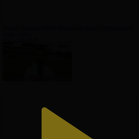
Қайрат - Омония | УЕФА Чемпиондар Лигасы | Екінші іріктеу
кезеңі | Шолу
30.07.2026, 02:00