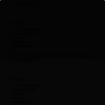
Главная
Прямой эфир
Телепрограмма
Новости
Проекты
Видеоархив
Главная
Прямой эфир
Телепрограмма
Новости
Проекты
Видеоархив