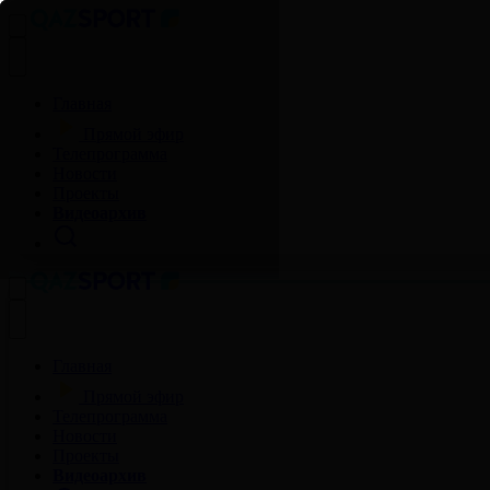
Главная
Прямой эфир
Телепрограмма
Новости
Проекты
Видеоархив
Главная
Прямой эфир
Телепрограмма
Новости
Проекты
Видеоархив