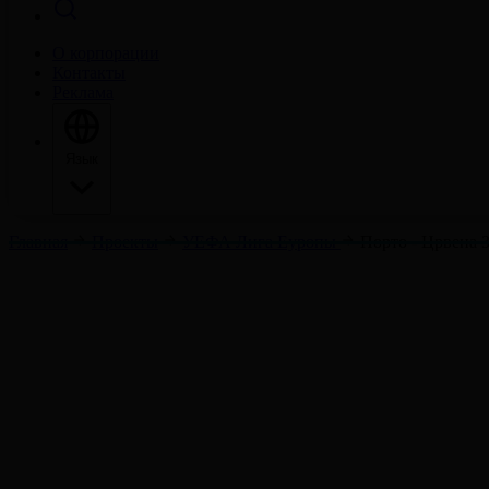
О корпорации
Контакты
Реклама
Язык
Главная
Проекты
УЕФА Лига Еуропы
Порто - Црвена З