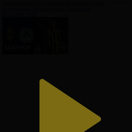
Матч қарсаңында І Студиялық бағдарлама І УЕФА
Конференция Лигасы І Тобыл – Паневежис
30.07.2026, 19:25