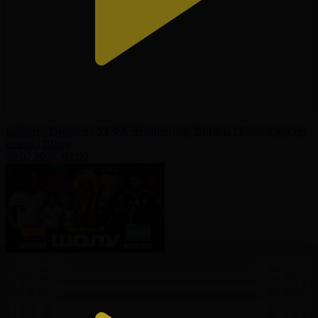
Қайрат - Омония | УЕФА Чемпиондар Лигасы | Екінші іріктеу
кезеңі | Шолу
30.07.2026, 02:00