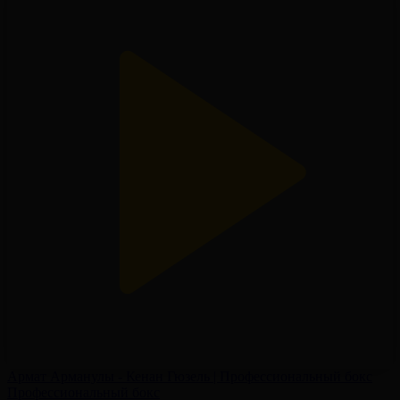
Армат Арманулы - Кенан Гюзель | Профессиональный бокс
Профессиональный бокс