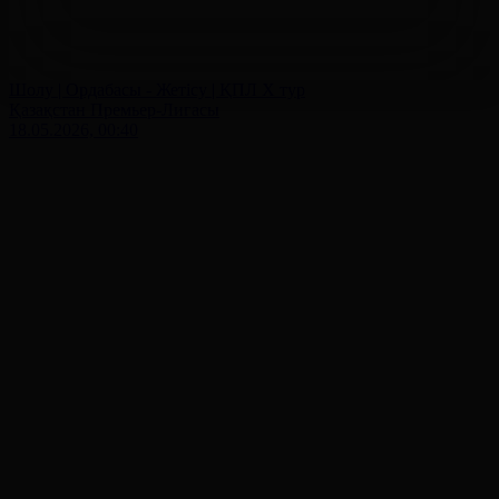
Шолу | Ордабасы - Жетісу | ҚПЛ X тур
Қазақстан Премьер-Лигасы
18.05.2026, 00:40