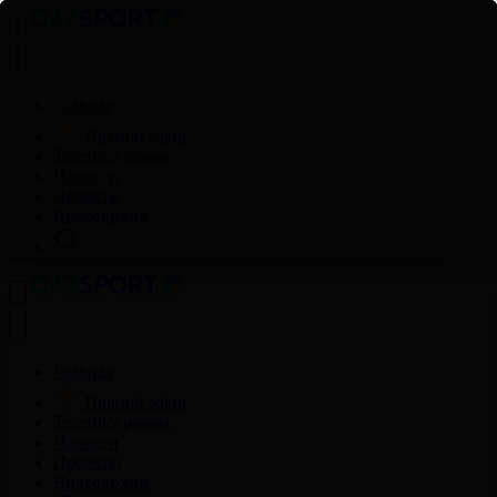
Главная
Прямой эфир
Телепрограмма
Новости
Проекты
Видеоархив
Главная
Прямой эфир
Телепрограмма
Новости
Проекты
Видеоархив