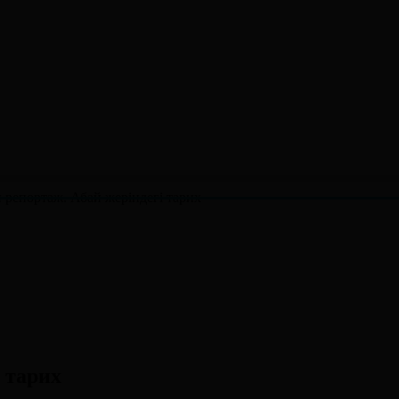
репортаж. Абай жеріндегі тарих
 тарих