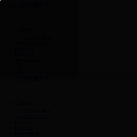
Главная
Прямой эфир
Телепрограмма
Новости
Проекты
Видеоархив
Главная
Прямой эфир
Телепрограмма
Новости
Проекты
Видеоархив