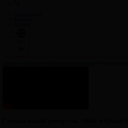
О корпорации
Контакты
Реклама
Язык
Главная
Проекты
Специальный репортаж
Специальный 
Специальный репортаж. Абай жеріндегі