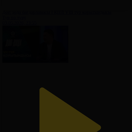
Доп дода бағдарламасы І ҚПЛ VIII тур қорытындысы
Тур по туру
03.05.2026, 23:55