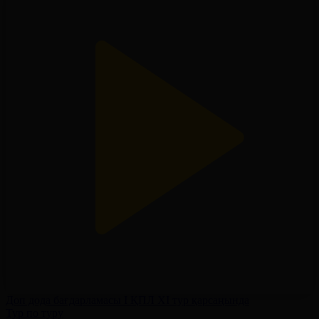
Доп дода бағдарламасы І ҚПЛ XІ тур қарсаңында
Тур по туру