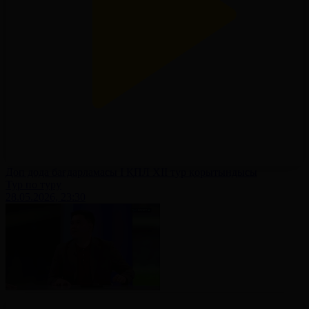
Доп дода бағдарламасы І ҚПЛ XII тур қорытындысы
Тур по туру
28.05.2026, 23:30