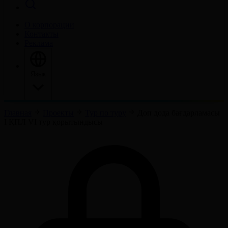
О корпорации
Контакты
Реклама
Язык
Главная
Проекты
Тур по туру
Доп дода бағдарламасы
І ҚПЛ VI тур қорытындысы