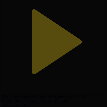
Матч қарсаңында І Студиялық бағдарлама І УЕФА
Конференция Лигасы І Тобыл – Паневежис
30.07.2026, 19:25