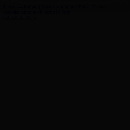
Левски — Кайрат | Лига чемпионов УЕФА | Третий
квалификационный раунд | Обзор
05.08.2026, 02:45