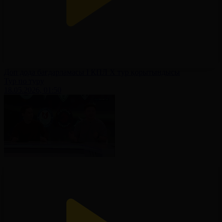
Доп дода бағдарламасы І ҚПЛ X тур қорытындысы
Тур по туру
18.05.2026, 01:50