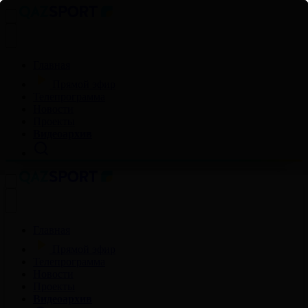
Главная
Прямой эфир
Телепрограмма
Новости
Проекты
Видеоархив
Главная
Прямой эфир
Телепрограмма
Новости
Проекты
Видеоархив