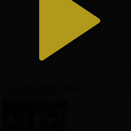
Обзор | Ордабасы - Жетысу | КПЛ X тур
Казахстанская Премьер-Лига
18.05.2026, 00:40