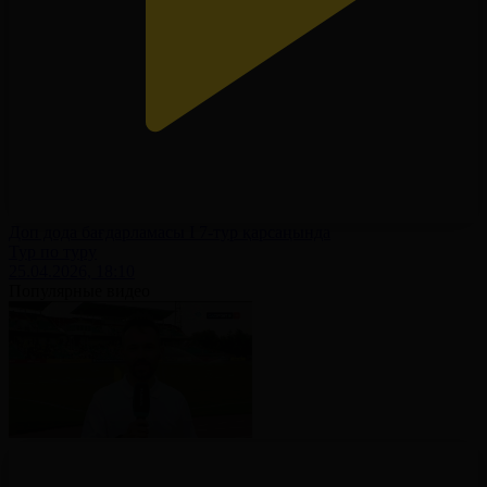
Доп дода бағдарламасы І 7-тур қарсаңында
Тур по туру
25.04.2026, 18:10
Популярные видео