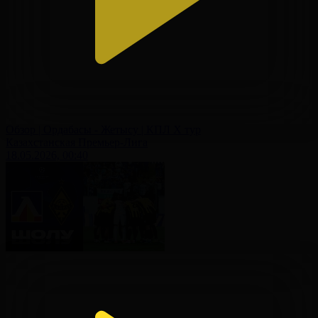
Обзор | Ордабасы - Жетысу | КПЛ X тур
Казахстанская Премьер-Лига
18.05.2026, 00:40