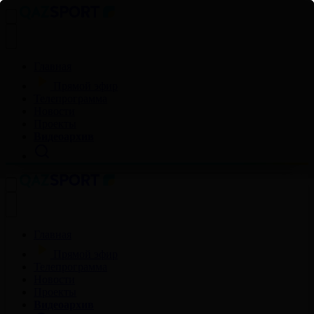
Главная
Прямой эфир
Телепрограмма
Новости
Проекты
Видеоархив
Главная
Прямой эфир
Телепрограмма
Новости
Проекты
Видеоархив