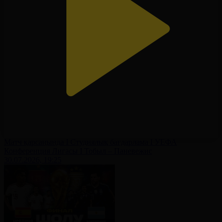
Матч қарсаңында І Студиялық бағдарлама І УЕФА
Конференция Лигасы І Тобыл – Паневежис
30.07.2026, 19:25