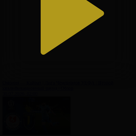
Омония — Кайрат | Лига Чемпионов УЕФА | Второй
квалификационный раунд | Обзор
30.07.2026, 02:00