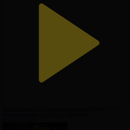
Матч қарсаңында І Студиялық бағдарлама І УЕФА
Конференция Лигасы І Тобыл – Паневежис
30.07.2026, 19:25