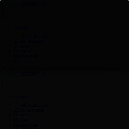
Главная
Прямой эфир
Телепрограмма
Новости
Проекты
Видеоархив
Главная
Прямой эфир
Телепрограмма
Новости
Проекты
Видеоархив