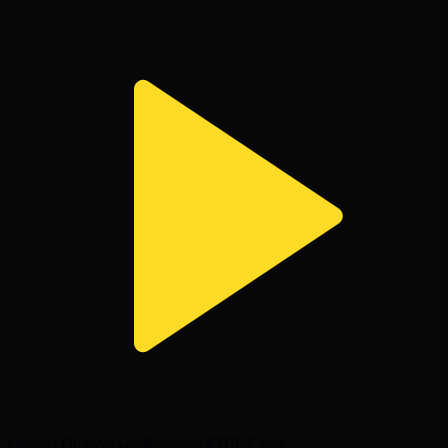
Обзор | Ордабасы - Жетысу | КПЛ X тур