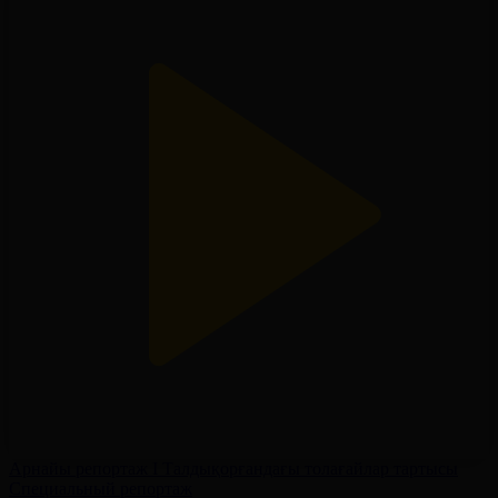
Арнайы репортаж І Талдықорғандағы толағайлар тартысы
Специальный репортаж