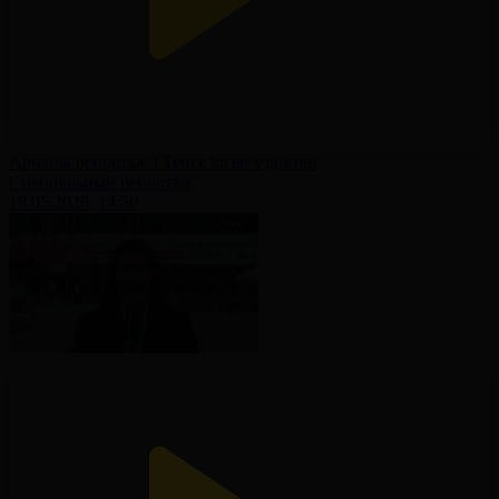
Арнайы репортаж І Теңге ілген үздіктер
Специальный репортаж
18.05.2026, 14:50