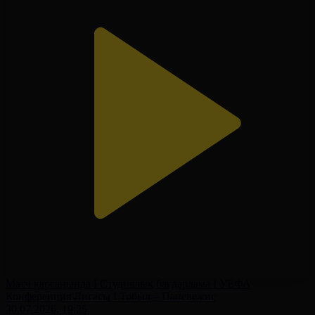
Матч қарсаңында І Студиялық бағдарлама І УЕФА
Конференция Лигасы І Тобыл – Паневежис
30.07.2026, 19:25