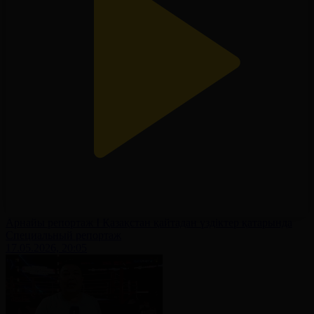
Арнайы репортаж І Қазақстан қайтадан үздіктер қатарында
Специальный репортаж
17.05.2026, 20:05