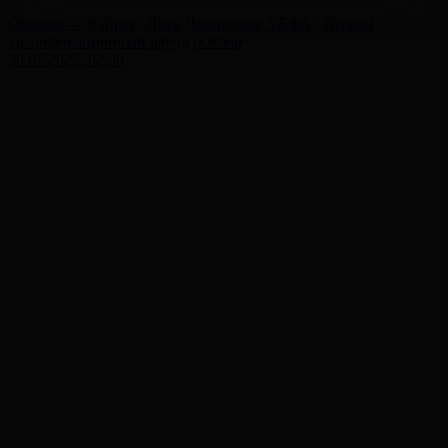
Омония — Кайрат | Лига Чемпионов УЕФА | Второй
квалификационный раунд | Обзор
30.07.2026, 02:00