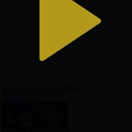
Обзор | Ордабасы - Жетысу | КПЛ X тур
Казахстанская Премьер-Лига
18.05.2026, 00:40