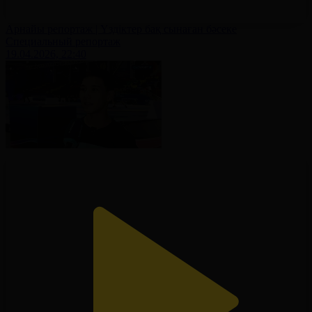
Арнайы репортаж | Үздіктер бақ сынаған бәсеке
Специальный репортаж
19.04.2026, 22:40