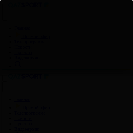
Главная
Прямой эфир
Телепрограмма
Новости
Проекты
Видеоархив
Главная
Прямой эфир
Телепрограмма
Новости
Проекты
Видеоархив