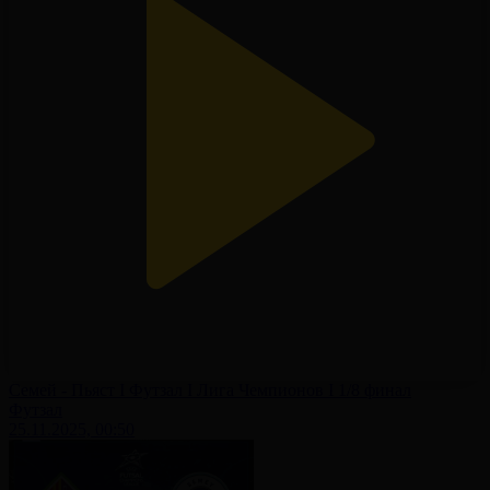
Семей - Пьяст І Футзал І Лига Чемпионов І 1/8 финал
Футзал
25.11.2025, 00:50