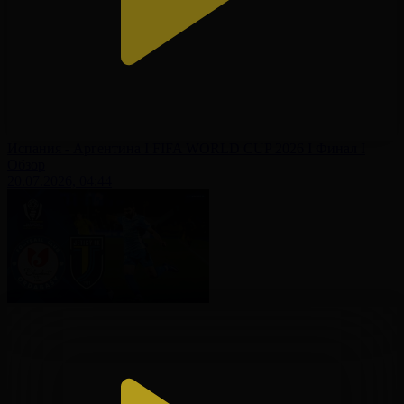
Испания - Аргентина І FIFA WORLD CUP 2026 І Финал І
Обзор
20.07.2026, 04:44