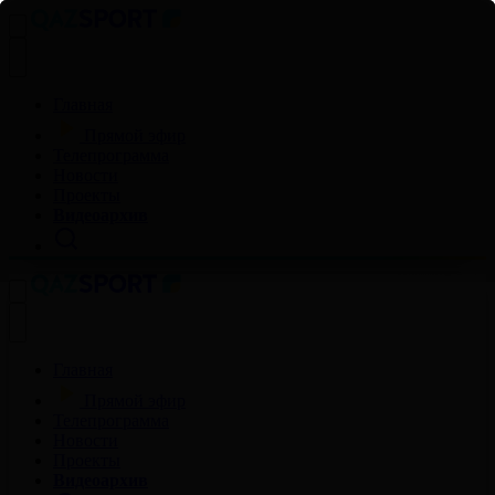
Главная
Прямой эфир
Телепрограмма
Новости
Проекты
Видеоархив
Главная
Прямой эфир
Телепрограмма
Новости
Проекты
Видеоархив