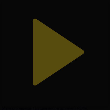
Матч қарсаңында І Студиялық бағдарлама І УЕФА