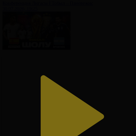
Конференция Лигасы І Тобыл – Паневежис
30.07.2026, 19:25