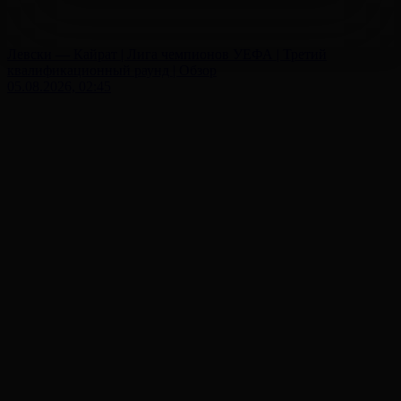
Левски — Кайрат | Лига чемпионов УЕФА | Третий
квалификационный раунд | Обзор
05.08.2026, 02:45