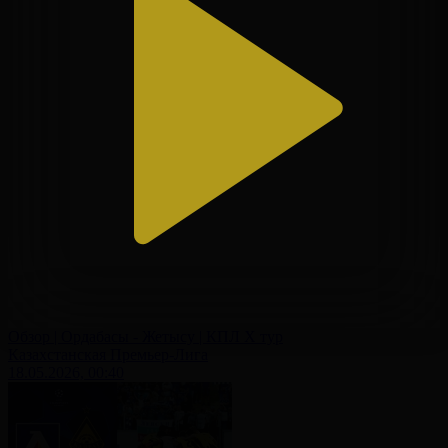
Обзор | Ордабасы - Жетысу | КПЛ X тур
Казахстанская Премьер-Лига
18.05.2026, 00:40