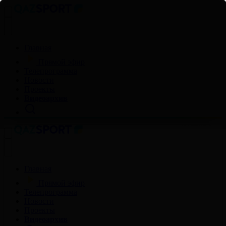
Главная
Прямой эфир
Телепрограмма
Новости
Проекты
Видеоархив
Главная
Прямой эфир
Телепрограмма
Новости
Проекты
Видеоархив