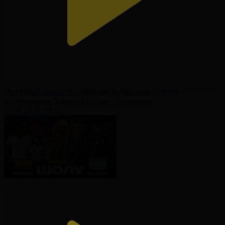
Матч қарсаңында І Студиялық бағдарлама І УЕФА
Конференция Лигасы І Тобыл – Паневежис
30.07.2026, 19:25