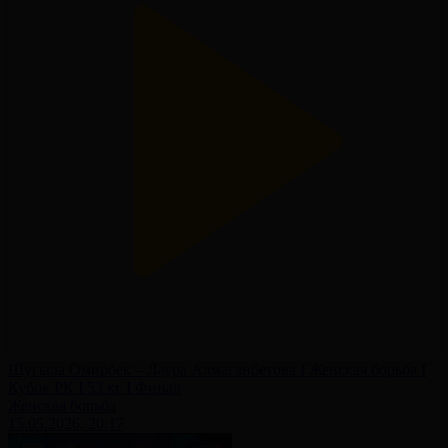
Шугыла Омирбек – Лаура Алмаганбетова I Женская борьба I
Кубок РК I 53 кг I Финал
Женская борьба
15.05.2026, 20:17