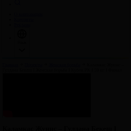
О корпорации
Контакты
Реклама
Язык
Главная
Проекты
Женская борьба
Каламкас Жунис –
Гулдана Бекеш I Женская борьба I Кубок РК I 59 кг I Финал
Каламкас Жунис – Гулдана Бекеш I