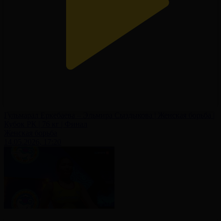
Гульмарал Еркебаева – Эльмира Сыздыкова | Женская борьба |
Кубок РК | 76 кг | Финал
Женская борьба
14.05.2026, 17:20