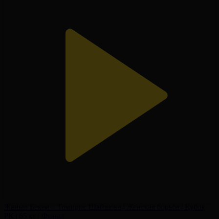
Жаныл Бекен – Томирис Шайшова | Женская борьба | Кубок
РК | 65 кг | Финал