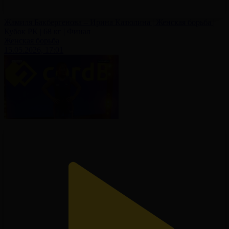
Жамиля Бакбергенова – Ирина Казюлина | Женская борьба |
Кубок РК | 68 кг | Финал
Женская борьба
15.05.2026, 17:01