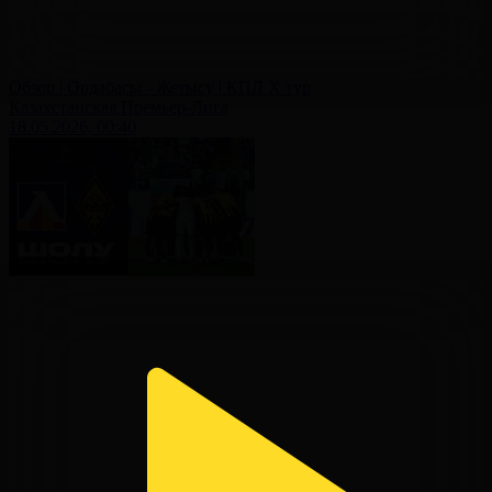
Обзор | Ордабасы - Жетысу | КПЛ X тур
Казахстанская Премьер-Лига
18.05.2026, 00:40