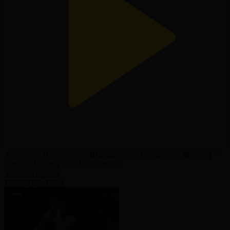
Анастасия Панасович – Шамшиябану Тастанбек | Женская
борьба | Кубок РК | 72 кг | Финал
Женская борьба
15.05.2026, 17:34