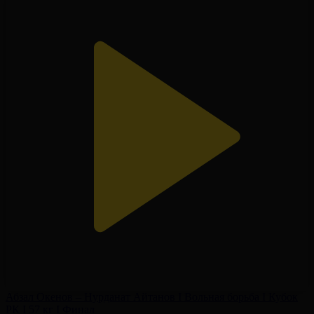
Абзал Окенов – Нурданат Айтанов I Вольная борьба I Кубок
РК I 57 кг I Финал