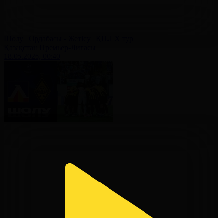
Шолу | Ордабасы - Жетісу | ҚПЛ X тур
Қазақстан Премьер-Лигасы
18.05.2026, 00:40