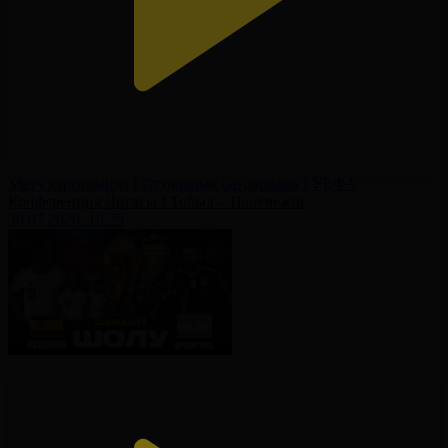
Матч қарсаңында І Студиялық бағдарлама І УЕФА
Конференция Лигасы І Тобыл – Паневежис
30.07.2026, 19:25