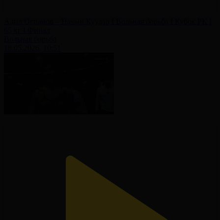
Адил Оспанов – Начын Куулар I Вольная борьба I Кубок РК I
65 кг I Финал
Вольная борьба
18.05.2026, 10:51