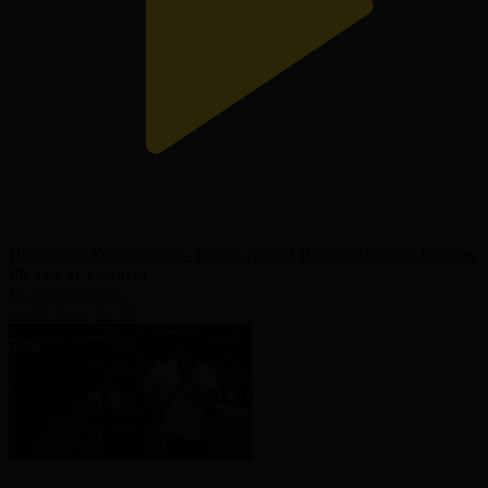
Нурдаулет Куанышбай – Ерхан Абил I Вольная борьба I Кубок
РК I 61 кг I Финал
Вольная борьба
16.05.2026, 21:40