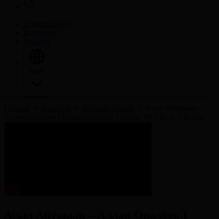
О корпорации
Контакты
Реклама
Язык
Главная
Проекты
Вольная борьба
Асыл Айтакын –
Аллан Оралбек I Вольная борьба I Кубок РК I 61 кг I Финал
Асыл Айтакын – Аллан Оралбек I