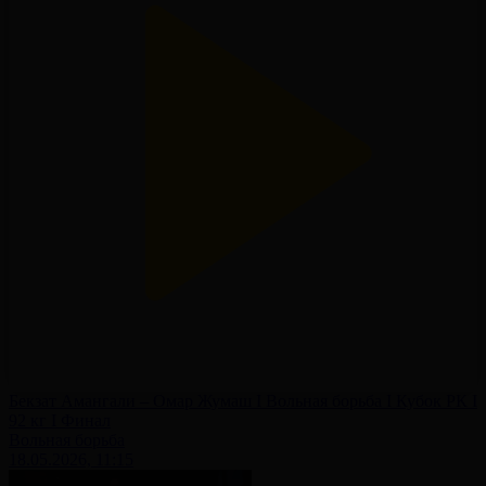
Бекзат Амангали – Омар Жумаш I Вольная борьба I Кубок РК I
92 кг I Финал
Вольная борьба
18.05.2026, 11:15