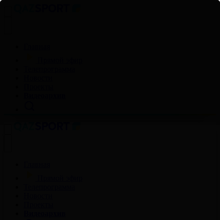
Главная
Прямой эфир
Телепрограмма
Новости
Проекты
Видеоархив
Главная
Прямой эфир
Телепрограмма
Новости
Проекты
Видеоархив