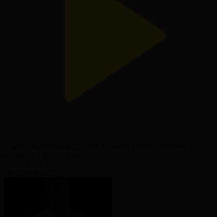
Азамат Даулетбеков – Асхаб Хаджиев I Вольная борьба I
Кубок РК I 86 кг I Финал
Вольная борьба
18.05.2026, 11:07