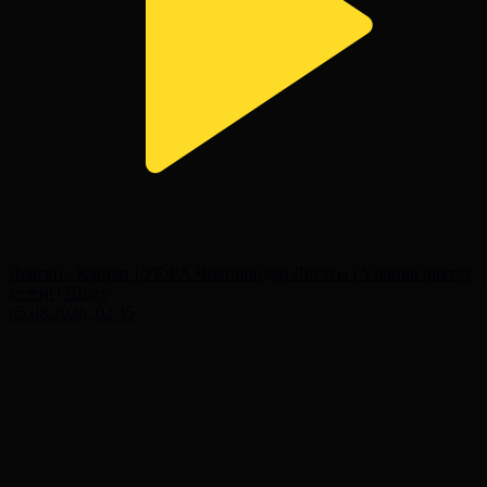
Левски - Қайрат | УЕФА Чемпиондар Лигасы | Үшінші іріктеу
кезеңі | Шолу
05.08.2026, 02:45