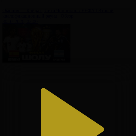
Омония — Кайрат | Лига Чемпионов УЕФА | Второй
квалификационный раунд | Обзор
30.07.2026, 02:00