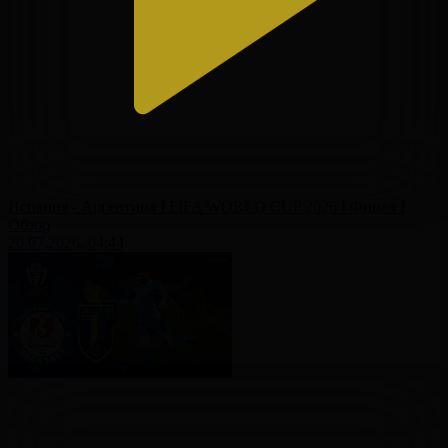
Испания - Аргентина І FIFA WORLD CUP 2026 І Финал І
Обзор
20.07.2026, 04:44