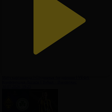
Матч қарсаңында І Студиялық бағдарлама І УЕФА
Конференция Лигасы І Тобыл – Паневежис
30.07.2026, 19:25