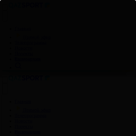
Главная
Прямой эфир
Телепрограмма
Новости
Проекты
Видеоархив
Главная
Прямой эфир
Телепрограмма
Новости
Проекты
Видеоархив