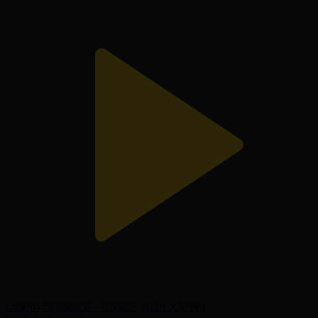
Обзор | Ордабасы – Тобыл | КПЛ XX тур