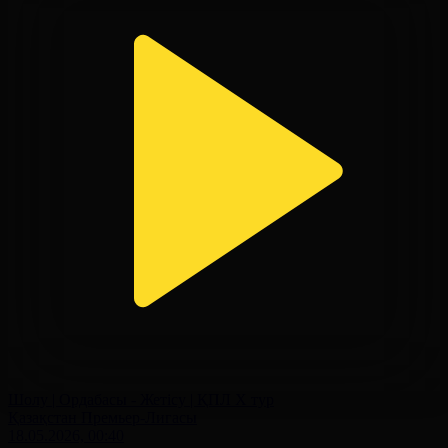
Шолу | Ордабасы - Жетісу | ҚПЛ X тур
Қазақстан Премьер-Лигасы
18.05.2026, 00:40