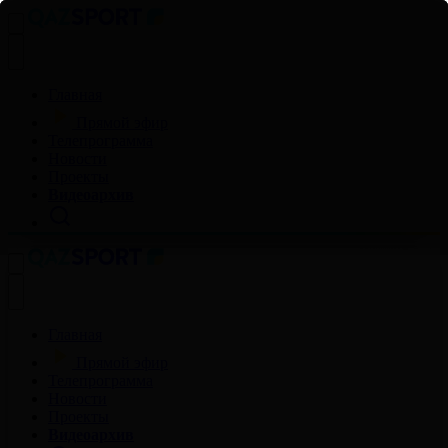
Главная
Прямой эфир
Телепрограмма
Новости
Проекты
Видеоархив
Главная
Прямой эфир
Телепрограмма
Новости
Проекты
Видеоархив