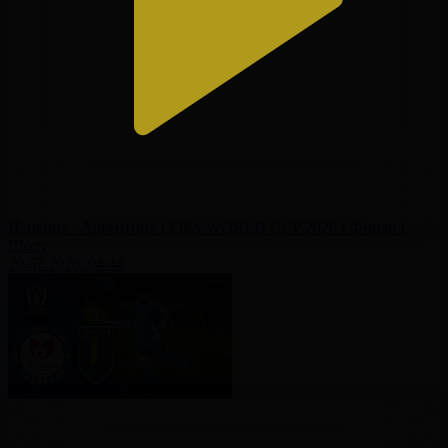
Испания - Аргентина І FIFA WORLD CUP 2026 І Финал І
Шолу
20.07.2026, 04:44