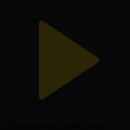
БОЛАШАҚ ОЙЫНДАРЫ - 2026 күнделігі І 7 күн