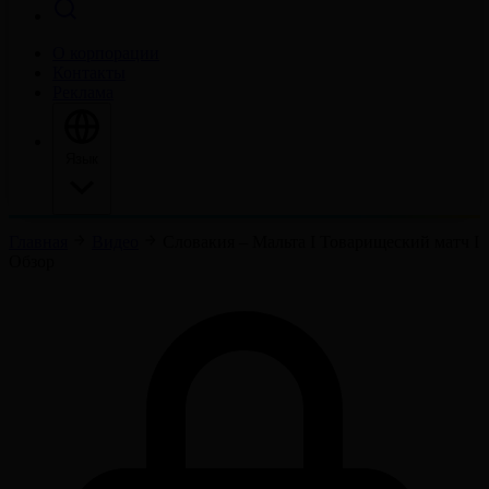
О корпорации
Контакты
Реклама
Язык
Главная
Видео
Словакия – Мальта І Товарищеский матч І
Обзор