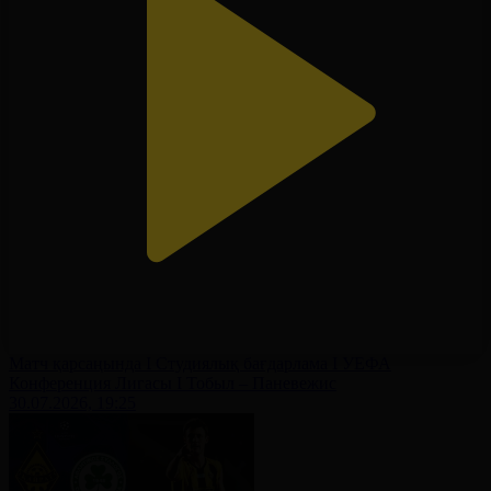
Матч қарсаңында І Студиялық бағдарлама І УЕФА
Конференция Лигасы І Тобыл – Паневежис
30.07.2026, 19:25