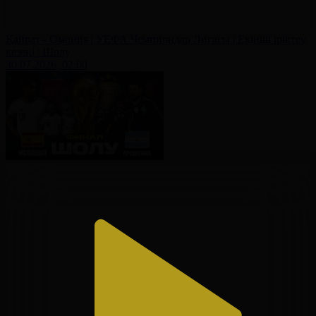
Қайрат - Омония | УЕФА Чемпиондар Лигасы | Екінші іріктеу
кезеңі | Шолу
30.07.2026, 02:00