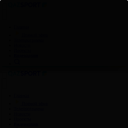
Главная
Прямой эфир
Телепрограмма
Новости
Проекты
Видеоархив
Главная
Прямой эфир
Телепрограмма
Новости
Проекты
Видеоархив