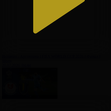
Испания - Аргентина І FIFA WORLD CUP 2026 І Финал І
Шолу
20.07.2026, 04:44