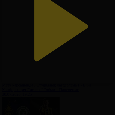
Матч қарсаңында І Студиялық бағдарлама І УЕФА
Конференция Лигасы І Тобыл – Паневежис
30.07.2026, 19:25