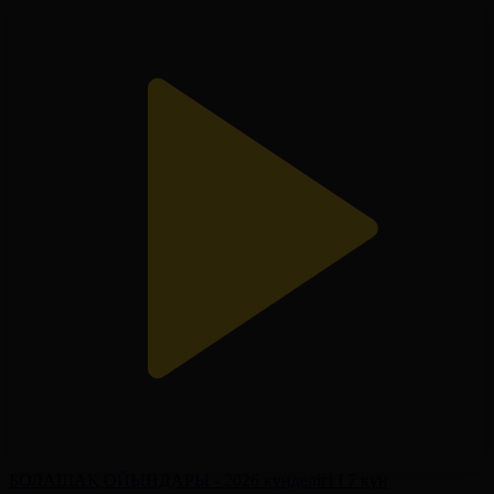
БОЛАШАҚ ОЙЫНДАРЫ - 2026 күнделігі І 7 күн