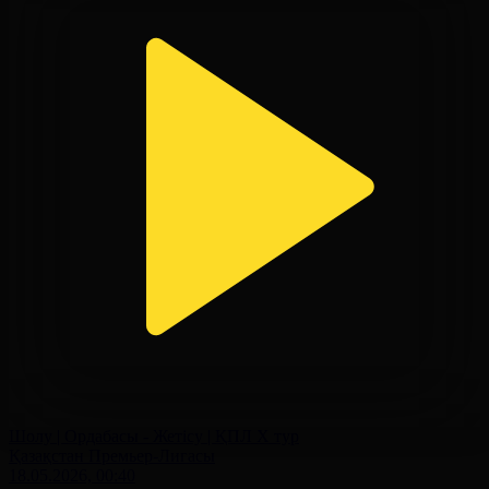
Шолу | Ордабасы - Жетісу | ҚПЛ X тур
Қазақстан Премьер-Лигасы
18.05.2026, 00:40