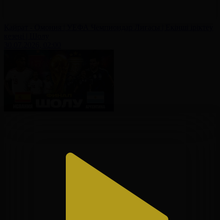
Қайрат - Омония | УЕФА Чемпиондар Лигасы | Екінші іріктеу
кезеңі | Шолу
30.07.2026, 02:00