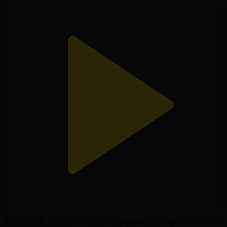
БОЛАШАҚ ОЙЫНДАРЫ - 2026 күнделігі І 7 күн