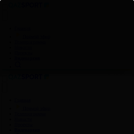
Главная
Прямой эфир
Телепрограмма
Новости
Проекты
Видеоархив
Главная
Прямой эфир
Телепрограмма
Новости
Проекты
Видеоархив