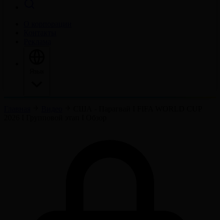
О корпорации
Контакты
Реклама
Язык
Главная
Видео
США - Парагвай І FIFA WORLD CUP
2026 І Групповой этап І Обзор