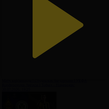
Матч қарсаңында І Студиялық бағдарлама І УЕФА
Конференция Лигасы І Тобыл – Паневежис
30.07.2026, 19:25