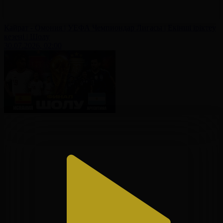
Қайрат - Омония | УЕФА Чемпиондар Лигасы | Екінші іріктеу
кезеңі | Шолу
30.07.2026, 02:00