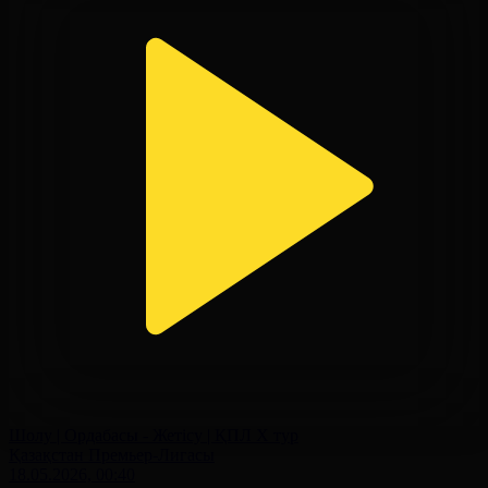
Шолу | Ордабасы - Жетісу | ҚПЛ X тур
Қазақстан Премьер-Лигасы
18.05.2026, 00:40