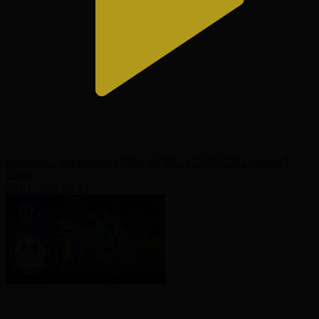
Испания - Аргентина І FIFA WORLD CUP 2026 І Финал І
Шолу
20.07.2026, 04:44