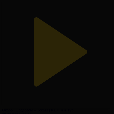
Обзор | Ордабасы – Тобыл | КПЛ XX тур