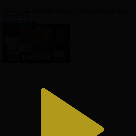
Қайрат - Омония | УЕФА Чемпиондар Лигасы | Екінші іріктеу
кезеңі | Шолу
30.07.2026, 02:00