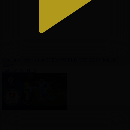
Испания - Аргентина І FIFA WORLD CUP 2026 І Финал І
Шолу
20.07.2026, 04:44