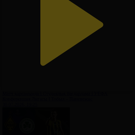
Матч қарсаңында І Студиялық бағдарлама І УЕФА
Конференция Лигасы І Тобыл – Паневежис
30.07.2026, 19:25