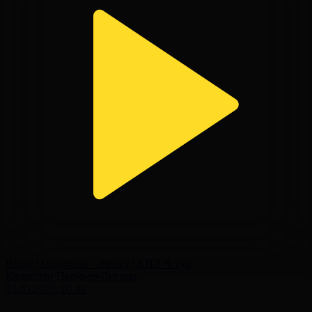
Шолу | Ордабасы - Жетісу | ҚПЛ X тур
Қазақстан Премьер-Лигасы
18.05.2026, 00:40