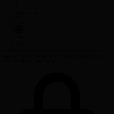
О корпорации
Контакты
Реклама
Язык
Главная
Видео
Бельгия - Египет І FIFA WORLD CUP
2026 І Групповой этап І Шолу