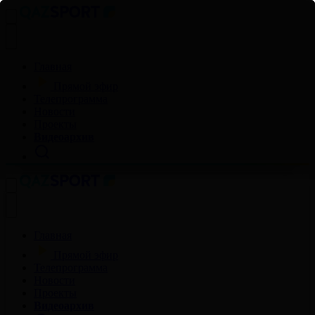
Главная
Прямой эфир
Телепрограмма
Новости
Проекты
Видеоархив
Главная
Прямой эфир
Телепрограмма
Новости
Проекты
Видеоархив