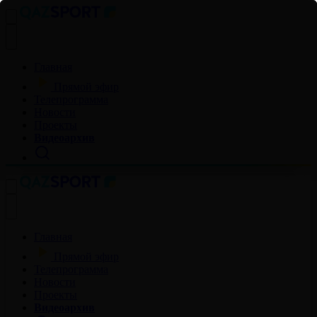
Главная
Прямой эфир
Телепрограмма
Новости
Проекты
Видеоархив
Главная
Прямой эфир
Телепрограмма
Новости
Проекты
Видеоархив