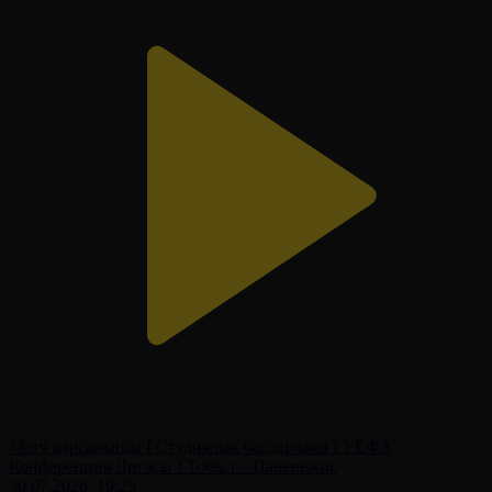
Матч қарсаңында І Студиялық бағдарлама І УЕФА
Конференция Лигасы І Тобыл – Паневежис
30.07.2026, 19:25