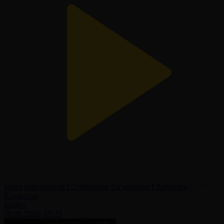
Матч қарсаңында І Студиялық бағдарлама І Армения –
Қазақстан
Видео
06.06.2026, 19:25