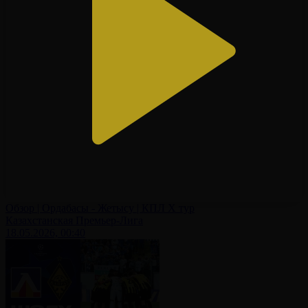
Обзор | Ордабасы - Жетысу | КПЛ X тур
Казахстанская Премьер-Лига
18.05.2026, 00:40