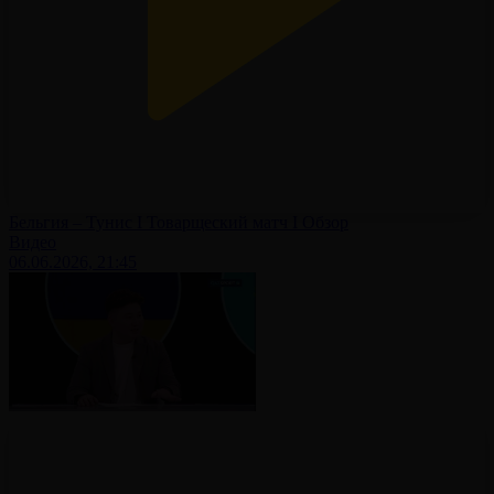
Бельгия – Тунис І Товарщеский матч І Обзор
Видео
06.06.2026, 21:45