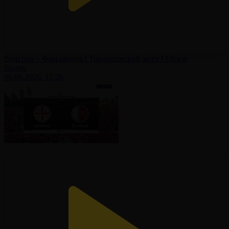
Венгрия – Финляндия І Товарищеский матч І Обзор
Видео
06.06.2026, 15:26