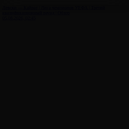
Левски — Кайрат | Лига чемпионов УЕФА | Третий
квалификационный раунд | Обзор
05.08.2026, 02:45