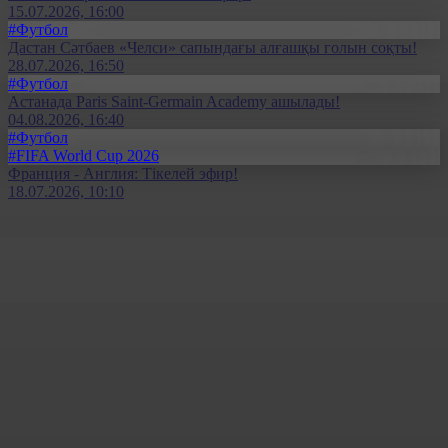
15.07.2026, 16:00
#Футбол
Дастан Сәтбаев «Челси» сапындағы алғашқы голын соқты!
28.07.2026, 16:50
#Футбол
Астанада Paris Saint-Germain Academy ашылады!
04.08.2026, 16:40
#Футбол
#FIFA World Cup 2026
Франция - Англия: Тікелей эфир!
18.07.2026, 10:10