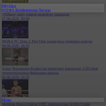
#Футбол
#УЕФА Конференция Лигасы
«Тобыл» сырт алаңда жеңіліске ұшырады
07.08.2026, 09:40
MOBA PC Dota 2: PlayTime командасы чемпион атанды
06.08.2026, 16:35
Анна Черкашина Қазақстан рекордын жаңартып, U20 әлем
чемпионатының финалына шықты
06.08.2026, 16:35
#Бокс
Мейірім Нұрсұлтанов WBC чемпиондық белбеуі үшін