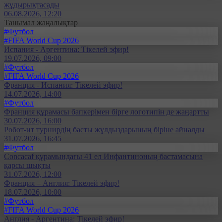
жұдырықтасады
06.08.2026, 12:20
Танымал жаңалықтар
#Футбол
#FIFA World Cup 2026
Испания - Аргентина: Тікелей эфир!
19.07.2026, 09:00
#Футбол
#FIFA World Cup 2026
Франция - Испания: Тікелей эфир!
14.07.2026, 14:00
#Футбол
Франция құрамасы бапкерімен бірге логотипін де жаңартты
30.07.2026, 16:00
Робот-ит турнирдің басты жұлдыздарының біріне айналды
31.07.2026, 16:45
#Футбол
Concacaf құрамындағы 41 ел Инфантиноның бастамасына
қарсы шықты
31.07.2026, 12:00
Франция – Англия: Тікелей эфир!
18.07.2026, 10:00
#Футбол
#FIFA World Cup 2026
Англия - Аргентина: Тікелей эфир!