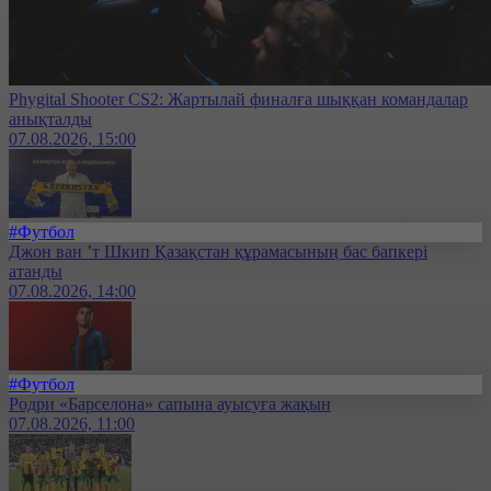
Phygital Shooter CS2: Жартылай финалға шыққан командалар
анықталды
07.08.2026, 15:00
#Футбол
Джон ван ’т Шкип Қазақстан құрамасының бас бапкері
атанды
07.08.2026, 14:00
#Футбол
Родри «Барселона» сапына ауысуға жақын
07.08.2026, 11:00