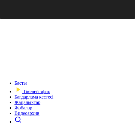
Басты
Тікелей эфир
Бағдарлама кестесі
Жаңалықтар
Жобалар
Видеоархив