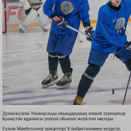
Дүниежүзілік Универсиада ойындарының хоккей турнирінде
Қазақстан құрамасы үшінші ойынын жеңіспен аяқтады
Ғалым Мамбеталиев шәкірттері Ұлыбританиямен кездесіп,