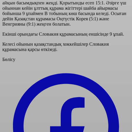
айқын басымдықпен жеңді. Қорытынды есеп 15:1. Әзірге үш
ойыннан кейін ұлттық құрама жігіттері шайба айырмасы
бойынша 9 ұпаймен В тобының көш басында келеді. Осыған
дейін Қазақстан құрамасы Оңтүстік Корея (5:1) және
Венгрияны (9:1) жеңген болатын.
Екінші орындағы Словакия құрамасының еншісінде 9 ұпай.
Келесі ойынын қазақстандық хоккейшілер Словакия
құрамасына қарсы өткізеді.
Бөлісу