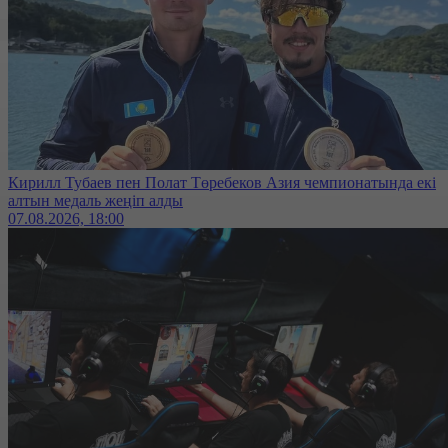
Кирилл Тубаев пен Полат Төребеков Азия чемпионатында екі
алтын медаль жеңіп алды
07.08.2026, 18:00