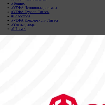
#Теннис
#УЕФА Чемпиондар лигасы
#УЕФА Еуропа Лигасы
#Велоспорт
#УЕФА Конференция Лигасы
#Ұлттық спорт
#Шахмат
Жаңалықтар табылмады
Жаңалықтар мұрағаты
ҚАЗАН 2025
Дс
Сс
Ср
Бс
Жм
Сн
Жк
29
30
1
2
3
4
5