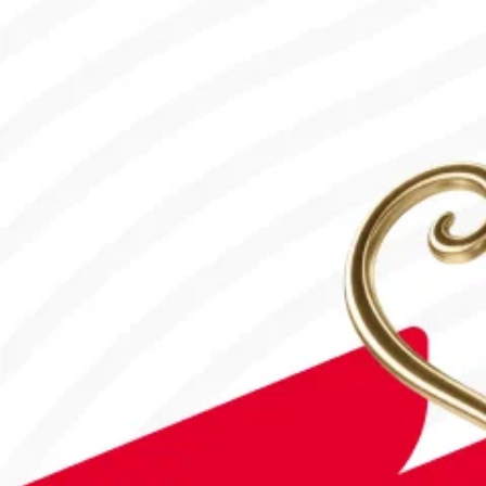
#Футбол
#FIFA World Cup 2026
Англия - Аргентина: Тікелей эфир!
15.07.2026, 16:00
#Футбол
Дастан Сәтбаев «Челси» сапындағы алғашқы голын соқты!
28.07.2026, 16:50
#Футбол
Астанада Paris Saint-Germain Academy ашылады!
04.08.2026, 16:40
#Футбол
#УЕФА Чемпиондар лигасы
«Ақтөбе» арулары тарихта алғаш рет УЕФА Чемпиондар лигасы
05.08.2026, 11:05