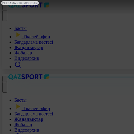
РЕКЛАМА • OLIMPBET.KZ
Басты
Тікелей эфир
Бағдарлама кестесі
Жаңалықтар
Жобалар
Видеоархив
Басты
Тікелей эфир
Бағдарлама кестесі
Жаңалықтар
Жобалар
Видеоархив