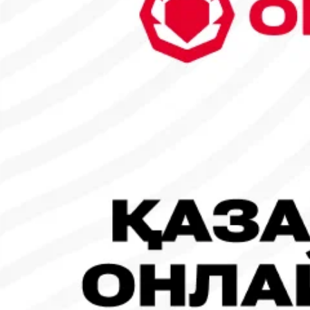
6
7
8
9
10
11
12
13
14
15
16
17
18
19
20
21
22
23
24
25
26
27
28
29
30
31
1
2
Танымал жаңалықтар
#Футбол
#FIFA World Cup 2026
Испания - Аргентина: Тікелей эфир!
19.07.2026, 09:00
#Футбол
#FIFA World Cup 2026
Франция - Испания: Тікелей эфир!
14.07.2026, 14:00
#Футбол
Франция құрамасы бапкерімен бірге логотипін де жаңартты
30.07.2026, 16:00
Робот-ит турнирдің басты жұлдыздарының біріне айналды
31.07.2026, 16:45
Франция – Англия: Тікелей эфир!
18.07.2026, 10:00
#Футбол
Concacaf құрамындағы 41 ел Инфантиноның бастамасына қар
31.07.2026, 12:00