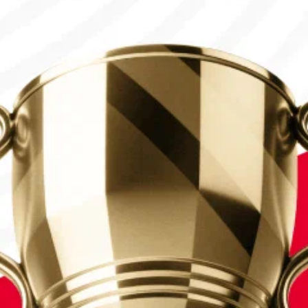
ның іріктеу кезеңінің финалына жолдама алды