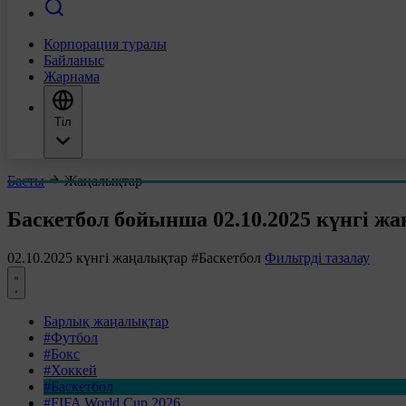
Корпорация туралы
Байланыс
Жарнама
Тіл
Басты
Жаңалықтар
Баскетбол бойынша 02.10.2025 күнгі ж
02.10.2025 күнгі жаңалықтар
#Баскетбол
Фильтрді тазалау
Барлық жаңалықтар
#Футбол
#Бокс
#Хоккей
#Баскетбол
#FIFA World Cup 2026