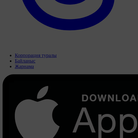
Корпорация туралы
Байланыс
Жарнама