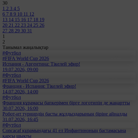
30
1
2
3
4
5
6
7
8
9
10
11
12
13
14
15
16
17
18
19
20
21
22
23
24
25
26
27
28
29
30
31
1
2
Танымал жаңалықтар
#Футбол
#FIFA World Cup 2026
Испания - Аргентина: Тікелей эфир!
19.07.2026, 09:00
#Футбол
#FIFA World Cup 2026
Франция - Испания: Тікелей эфир!
14.07.2026, 14:00
#Футбол
Франция құрамасы бапкерімен бірге логотипін де жаңартты
30.07.2026, 16:00
Робот-ит турнирдің басты жұлдыздарының біріне айналды
31.07.2026, 16:45
#Футбол
Concacaf құрамындағы 41 ел Инфантиноның бастамасына
қарсы шықты