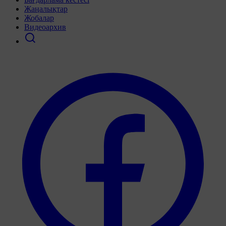
Жаңалықтар
Жобалар
Видеоархив