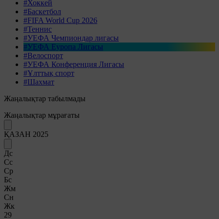
#Хоккей
#Баскетбол
#FIFA World Cup 2026
#Теннис
#УЕФА Чемпиондар лигасы
#УЕФА Еуропа Лигасы
#Велоспорт
#УЕФА Конференция Лигасы
#Ұлттық спорт
#Шахмат
Жаңалықтар табылмады
Жаңалықтар мұрағаты
ҚАЗАН 2025
Дс
Сс
Ср
Бс
Жм
Сн
Жк
29