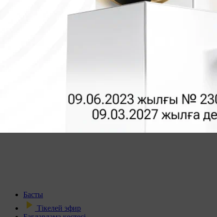
Басты
Тікелей эфир
Бағдарлама кестесі