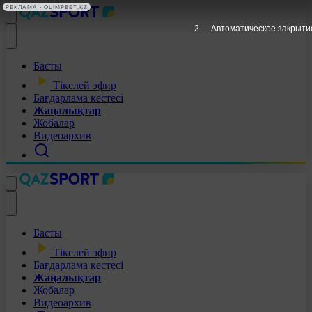
РЕКЛАМА • OLIMPBET.KZ
1
Автоматическое закрыти
Басты
Тікелей эфир
Бағдарлама кестесі
Жаңалықтар
Жобалар
Видеоархив
Басты
Тікелей эфир
Бағдарлама кестесі
Жаңалықтар
Жобалар
Видеоархив