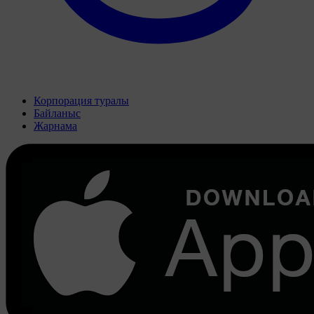
Корпорация туралы
Байланыс
Жарнама