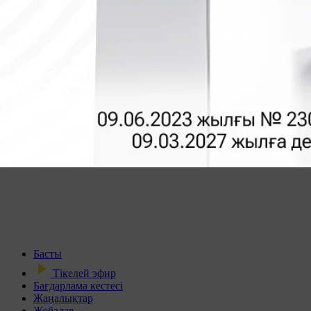
Басты
Тікелей эфир
Бағдарлама кестесі
Жаңалықтар
Жобалар