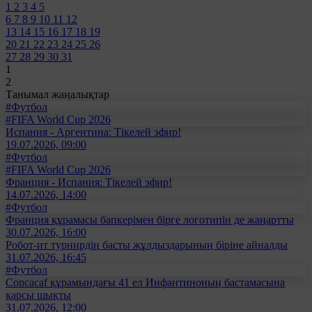
1
2
3
4
5
6
7
8
9
10
11
12
13
14
15
16
17
18
19
20
21
22
23
24
25
26
27
28
29
30
31
1
2
Танымал жаңалықтар
#Футбол
#FIFA World Cup 2026
Испания - Аргентина: Тікелей эфир!
19.07.2026, 09:00
#Футбол
#FIFA World Cup 2026
Франция - Испания: Тікелей эфир!
14.07.2026, 14:00
#Футбол
Франция құрамасы бапкерімен бірге логотипін де жаңартты
30.07.2026, 16:00
Робот-ит турнирдің басты жұлдыздарының біріне айналды
31.07.2026, 16:45
#Футбол
Concacaf құрамындағы 41 ел Инфантиноның бастамасына
қарсы шықты
31.07.2026, 12:00