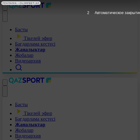
РЕКЛАМА • OLIMPBET.KZ
1
Автоматическое закрыти
Басты
Тікелей эфир
Бағдарлама кестесі
Жаңалықтар
Жобалар
Видеоархив
Басты
Тікелей эфир
Бағдарлама кестесі
Жаңалықтар
Жобалар
Видеоархив