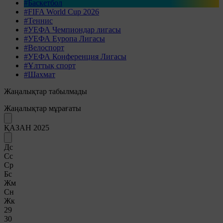
#Баскетбол
#FIFA World Cup 2026
#Теннис
#УЕФА Чемпиондар лигасы
#УЕФА Еуропа Лигасы
#Велоспорт
#УЕФА Конференция Лигасы
#Ұлттық спорт
#Шахмат
Жаңалықтар табылмады
Жаңалықтар мұрағаты
ҚАЗАН 2025
Дс
Сс
Ср
Бс
Жм
Сн
Жк
29
30