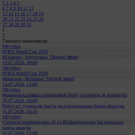
1
2
3
4
5
6
7
8
9
10
11
12
13
14
15
16
17
18
19
20
21
22
23
24
25
26
27
28
29
30
31
1
2
Танымал жаңалықтар
#Футбол
#FIFA World Cup 2026
Испания - Аргентина: Тікелей эфир!
19.07.2026, 09:00
#Футбол
#FIFA World Cup 2026
Франция - Испания: Тікелей эфир!
14.07.2026, 14:00
#Футбол
Франция құрамасы бапкерімен бірге логотипін де жаңартты
30.07.2026, 16:00
Робот-ит турнирдің басты жұлдыздарының біріне айналды
31.07.2026, 16:45
#Футбол
Concacaf құрамындағы 41 ел Инфантиноның бастамасына
қарсы шықты
31.07.2026, 12:00