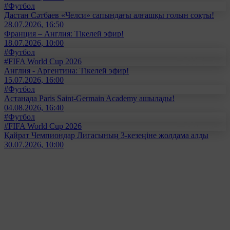
#Футбол
Дастан Сәтбаев «Челси» сапындағы алғашқы голын соқты!
28.07.2026, 16:50
Франция – Англия: Тікелей эфир!
18.07.2026, 10:00
#Футбол
#FIFA World Cup 2026
Англия - Аргентина: Тікелей эфир!
15.07.2026, 16:00
#Футбол
Астанада Paris Saint-Germain Academy ашылады!
04.08.2026, 16:40
#Футбол
#FIFA World Cup 2026
Қайрат Чемпиондар Лигасының 3-кезеңіне жолдама алды
30.07.2026, 10:00