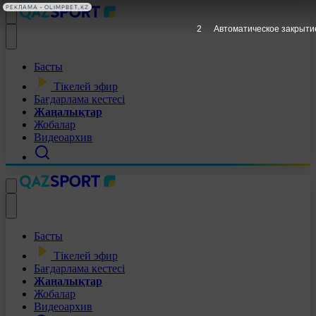
РЕКЛАМА • OLIMPBET.KZ
1
Автоматическое закрыти
Басты
Тікелей эфир
Бағдарлама кестесі
Жаңалықтар
Жобалар
Видеоархив
Басты
Тікелей эфир
Бағдарлама кестесі
Жаңалықтар
Жобалар
Видеоархив