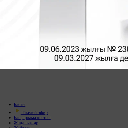
Басты
Тікелей эфир
Бағдарлама кестесі
Жаңалықтар
Жобалар