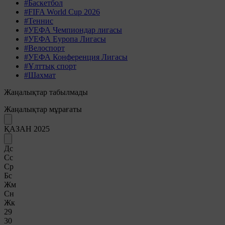
#Баскетбол
#FIFA World Cup 2026
#Теннис
#УЕФА Чемпиондар лигасы
#УЕФА Еуропа Лигасы
#Велоспорт
#УЕФА Конференция Лигасы
#Ұлттық спорт
#Шахмат
Жаңалықтар табылмады
Жаңалықтар мұрағаты
ҚАЗАН 2025
Дс
Сс
Ср
Бс
Жм
Сн
Жк
29
30