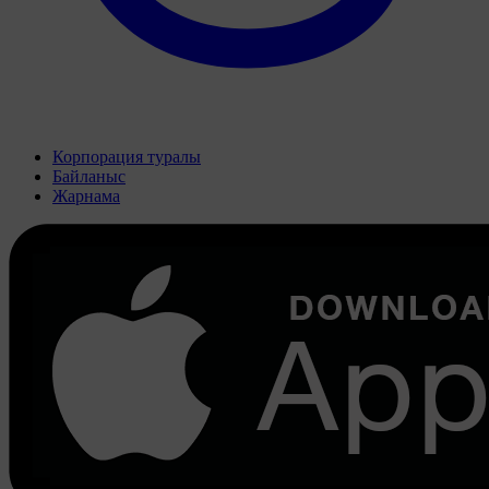
Корпорация туралы
Байланыс
Жарнама