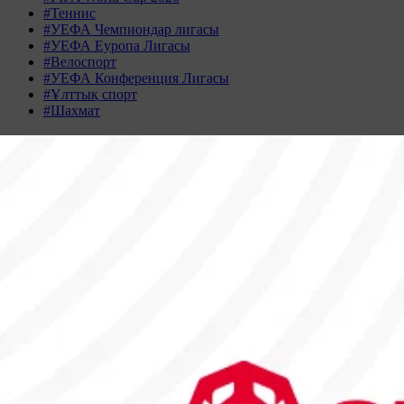
#Теннис
#УЕФА Чемпиондар лигасы
#УЕФА Еуропа Лигасы
#Велоспорт
#УЕФА Конференция Лигасы
#Ұлттық спорт
#Шахмат
Жаңалықтар табылмады
Жаңалықтар мұрағаты
ҚАЗАН 2025
Дс
Сс
Ср
Бс
Жм
Сн
Жк
29
30
1
2
3
4
5