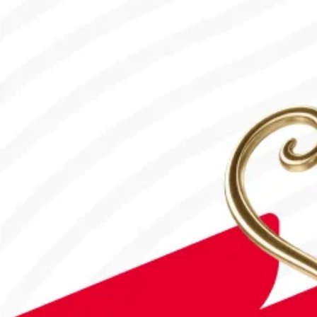
#Футбол
Дастан Сәтбаев «Челси» сапындағы алғашқы голын соқты!
28.07.2026, 16:50
#Футбол
#FIFA World Cup 2026
Англия - Аргентина: Тікелей эфир!
15.07.2026, 16:00
#Футбол
Астанада Paris Saint-Germain Academy ашылады!
04.08.2026, 16:40
#Футбол
#УЕФА Конференция Лигасы
«Тобыл» Конференция Лигасының үшінші кезеңіне жолдама а
31.07.2026, 09:00