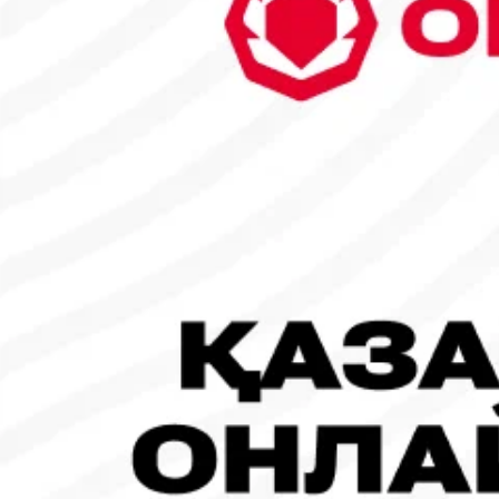
6
7
8
9
10
11
12
13
14
15
16
17
18
19
20
21
22
23
24
25
26
27
28
29
30
31
1
2
Танымал жаңалықтар
#Футбол
#FIFA World Cup 2026
Испания - Аргентина: Тікелей эфир!
19.07.2026, 09:00
#Футбол
#FIFA World Cup 2026
Франция - Испания: Тікелей эфир!
14.07.2026, 14:00
#Футбол
Франция құрамасы бапкерімен бірге логотипін де жаңартты
30.07.2026, 16:00
Робот-ит турнирдің басты жұлдыздарының біріне айналды
31.07.2026, 16:45
#Футбол
Concacaf құрамындағы 41 ел Инфантиноның бастамасына қар
31.07.2026, 12:00
Франция – Англия: Тікелей эфир!
18.07.2026, 10:00