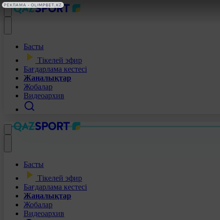
РЕКЛАМА • OLIMPBET.KZ
Басты
Тікелей эфир
Бағдарлама кестесі
Жаңалықтар
Жобалар
Видеоархив
Басты
Тікелей эфир
Бағдарлама кестесі
Жаңалықтар
Жобалар
Видеоархив