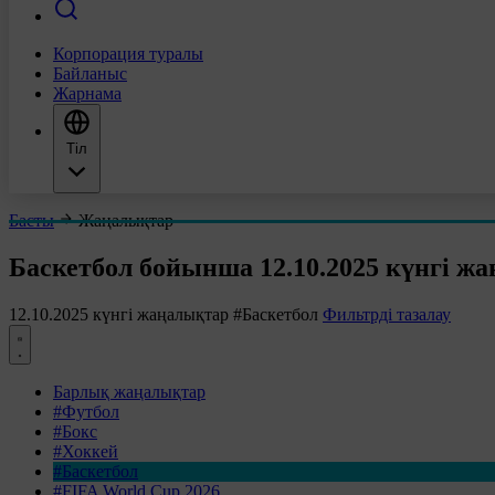
Корпорация туралы
Байланыс
Жарнама
Тіл
Басты
Жаңалықтар
Баскетбол бойынша 12.10.2025 күнгі ж
12.10.2025 күнгі жаңалықтар
#Баскетбол
Фильтрді тазалау
Барлық жаңалықтар
#Футбол
#Бокс
#Хоккей
#Баскетбол
#FIFA World Cup 2026