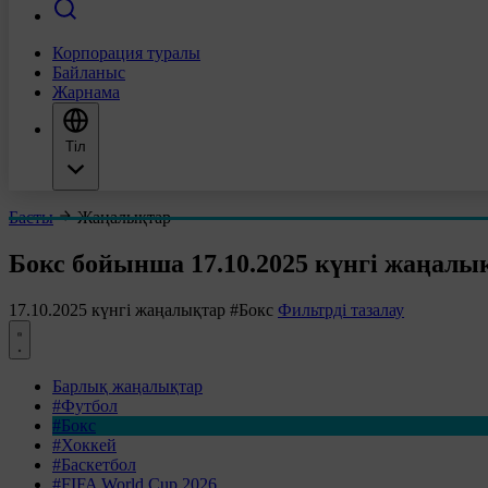
Корпорация туралы
Байланыс
Жарнама
Тіл
Басты
Жаңалықтар
Бокс бойынша 17.10.2025 күнгі жаңалы
17.10.2025 күнгі жаңалықтар
#Бокс
Фильтрді тазалау
Барлық жаңалықтар
#Футбол
#Бокс
#Хоккей
#Баскетбол
#FIFA World Cup 2026