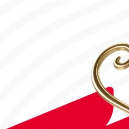
#Футбол
#FIFA World Cup 2026
Англия - Аргентина: Тікелей эфир!
15.07.2026, 16:00
#Футбол
Дастан Сәтбаев «Челси» сапындағы алғашқы голын соқты!
28.07.2026, 16:50
#Футбол
Астанада Paris Saint-Germain Academy ашылады!
04.08.2026, 16:40
#Футбол
#УЕФА Конференция Лигасы
«Тобыл» Конференция Лигасының үшінші кезеңіне жолдама а
31.07.2026, 09:00