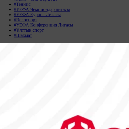
#Теннис
#УЕФА Чемпиондар лигасы
#УЕФА Еуропа Лигасы
#Велоспорт
#УЕФА Конференция Лигасы
#Ұлттық спорт
#Шахмат
Жаңалықтар табылмады
Жаңалықтар мұрағаты
ҚАЗАН 2025
Дс
Сс
Ср
Бс
Жм
Сн
Жк
29
30
1
2
3
4
5