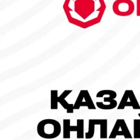
6
7
8
9
10
11
12
13
14
15
16
17
18
19
20
21
22
23
24
25
26
27
28
29
30
31
1
2
Танымал жаңалықтар
#Футбол
#FIFA World Cup 2026
Испания - Аргентина: Тікелей эфир!
19.07.2026, 09:00
#Футбол
#FIFA World Cup 2026
Франция - Испания: Тікелей эфир!
14.07.2026, 14:00
#Футбол
Франция құрамасы бапкерімен бірге логотипін де жаңартты
30.07.2026, 16:00
Робот-ит турнирдің басты жұлдыздарының біріне айналды
31.07.2026, 16:45
#Футбол
Concacaf құрамындағы 41 ел Инфантиноның бастамасына қар
31.07.2026, 12:00
Франция – Англия: Тікелей эфир!
18.07.2026, 10:00