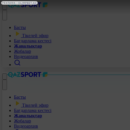
РЕКЛАМА • OLIMPBET.KZ
Басты
Тікелей эфир
Бағдарлама кестесі
Жаңалықтар
Жобалар
Видеоархив
Басты
Тікелей эфир
Бағдарлама кестесі
Жаңалықтар
Жобалар
Видеоархив