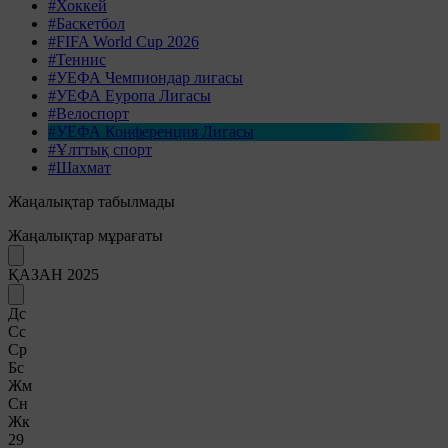
#Хоккей
#Баскетбол
#FIFA World Cup 2026
#Теннис
#УЕФА Чемпиондар лигасы
#УЕФА Еуропа Лигасы
#Велоспорт
#УЕФА Конференция Лигасы
#Ұлттық спорт
#Шахмат
Жаңалықтар табылмады
Жаңалықтар мұрағаты
ҚАЗАН 2025
Дс
Сс
Ср
Бс
Жм
Сн
Жк
29