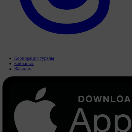
Корпорация туралы
Байланыс
Жарнама