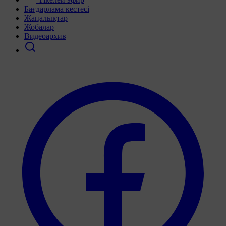
Бағдарлама кестесі
Жаңалықтар
Жобалар
Видеоархив