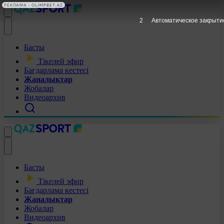
РЕКЛАМА • OLIMPBET.KZ
1
Автоматическое закрыти
Басты
Тікелей эфир
Бағдарлама кестесі
Жаңалықтар
Жобалар
Видеоархив
Басты
Тікелей эфир
Бағдарлама кестесі
Жаңалықтар
Жобалар
Видеоархив