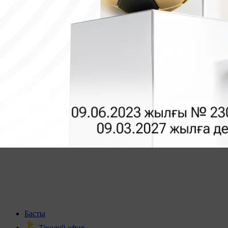
Басты
Тікелей эфир