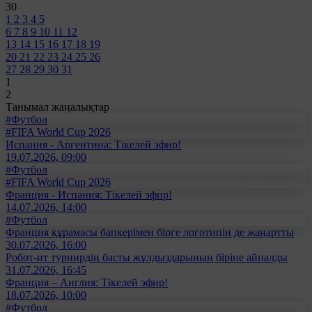
30
1
2
3
4
5
6
7
8
9
10
11
12
13
14
15
16
17
18
19
20
21
22
23
24
25
26
27
28
29
30
31
1
2
Танымал жаңалықтар
#Футбол
#FIFA World Cup 2026
Испания - Аргентина: Тікелей эфир!
19.07.2026, 09:00
#Футбол
#FIFA World Cup 2026
Франция - Испания: Тікелей эфир!
14.07.2026, 14:00
#Футбол
Франция құрамасы бапкерімен бірге логотипін де жаңартты
30.07.2026, 16:00
Робот-ит турнирдің басты жұлдыздарының біріне айналды
31.07.2026, 16:45
Франция – Англия: Тікелей эфир!
18.07.2026, 10:00
#Футбол