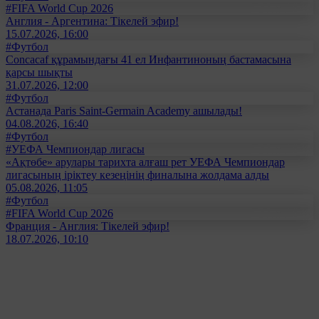
#FIFA World Cup 2026
Англия - Аргентина: Тікелей эфир!
15.07.2026, 16:00
#Футбол
Concacaf құрамындағы 41 ел Инфантиноның бастамасына
қарсы шықты
31.07.2026, 12:00
#Футбол
Астанада Paris Saint-Germain Academy ашылады!
04.08.2026, 16:40
#Футбол
#УЕФА Чемпиондар лигасы
«Ақтөбе» арулары тарихта алғаш рет УЕФА Чемпиондар
лигасының іріктеу кезеңінің финалына жолдама алды
05.08.2026, 11:05
#Футбол
#FIFA World Cup 2026
Франция - Англия: Тікелей эфир!
18.07.2026, 10:10