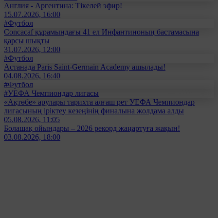
Англия - Аргентина: Тікелей эфир!
15.07.2026, 16:00
#Футбол
Concacaf құрамындағы 41 ел Инфантиноның бастамасына
қарсы шықты
31.07.2026, 12:00
#Футбол
Астанада Paris Saint-Germain Academy ашылады!
04.08.2026, 16:40
#Футбол
#УЕФА Чемпиондар лигасы
«Ақтөбе» арулары тарихта алғаш рет УЕФА Чемпиондар
лигасының іріктеу кезеңінің финалына жолдама алды
05.08.2026, 11:05
Болашақ ойындары – 2026 рекорд жаңартуға жақын!
03.08.2026, 18:00