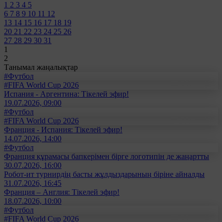
1
2
3
4
5
6
7
8
9
10
11
12
13
14
15
16
17
18
19
20
21
22
23
24
25
26
27
28
29
30
31
1
2
Танымал жаңалықтар
#Футбол
#FIFA World Cup 2026
Испания - Аргентина: Тікелей эфир!
19.07.2026, 09:00
#Футбол
#FIFA World Cup 2026
Франция - Испания: Тікелей эфир!
14.07.2026, 14:00
#Футбол
Франция құрамасы бапкерімен бірге логотипін де жаңартты
30.07.2026, 16:00
Робот-ит турнирдің басты жұлдыздарының біріне айналды
31.07.2026, 16:45
Франция – Англия: Тікелей эфир!
18.07.2026, 10:00
#Футбол
#FIFA World Cup 2026