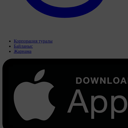
Корпорация туралы
Байланыс
Жарнама