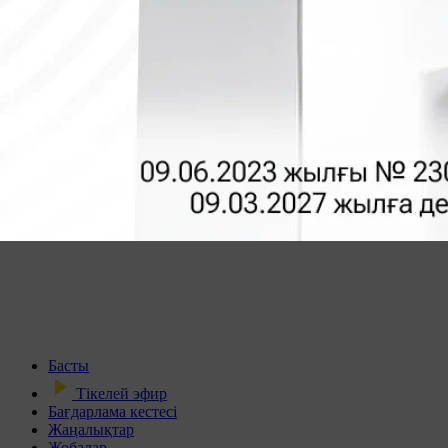
Басты
Тікелей эфир
Бағдарлама кестесі
Жаңалықтар
Жобалар