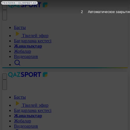
РЕКЛАМА • OLIMPBET.KZ
1
Автоматическое закрыти
Басты
Тікелей эфир
Бағдарлама кестесі
Жаңалықтар
Жобалар
Видеоархив
Басты
Тікелей эфир
Бағдарлама кестесі
Жаңалықтар
Жобалар
Видеоархив