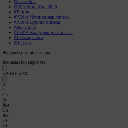
#Баскетбол
#FIFA World Cup 2026
#Теннис
#УЕФА Чемпиондар лигасы
#УЕФА Еуропа Лигасы
#Велоспорт
#УЕФА Конференция Лигасы
#Ұлттық спорт
#Шахмат
Жаңалықтар табылмады
Жаңалықтар мұрағаты
ҚАЗАН 2025
Дс
Сс
Ср
Бс
Жм
Сн
Жк
29
30