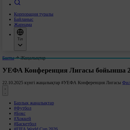
Корпорация туралы
Байланыс
Жарнама
Тіл
Басты
Жаңалықтар
УЕФА Конференция Лигасы бойынша 22
22.10.2025 күнгі жаңалықтар
#УЕФА Конференция Лигасы
Фил
Барлық жаңалықтар
#Футбол
#Бокс
#Хоккей
#Баскетбол
#FIFA World Cup 2026