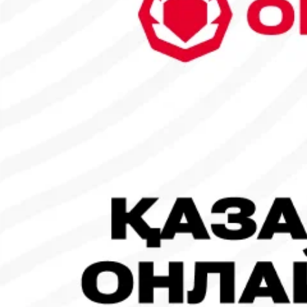
6
7
8
9
10
11
12
13
14
15
16
17
18
19
20
21
22
23
24
25
26
27
28
29
30
31
1
2
Танымал жаңалықтар
#Футбол
#FIFA World Cup 2026
Испания - Аргентина: Тікелей эфир!
19.07.2026, 09:00
#Футбол
#FIFA World Cup 2026
Франция - Испания: Тікелей эфир!
14.07.2026, 14:00
#Футбол
Франция құрамасы бапкерімен бірге логотипін де жаңартты
30.07.2026, 16:00
Робот-ит турнирдің басты жұлдыздарының біріне айналды
31.07.2026, 16:45
#Футбол
Concacaf құрамындағы 41 ел Инфантиноның бастамасына қар
31.07.2026, 12:00
Франция – Англия: Тікелей эфир!
18.07.2026, 10:00