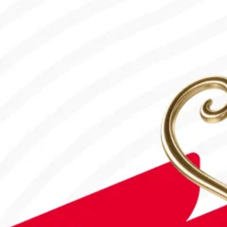
#Футбол
Дастан Сәтбаев «Челси» сапындағы алғашқы голын соқты!
28.07.2026, 16:50
#Футбол
#FIFA World Cup 2026
Англия - Аргентина: Тікелей эфир!
15.07.2026, 16:00
#Футбол
Астанада Paris Saint-Germain Academy ашылады!
04.08.2026, 16:40
#Футбол
#УЕФА Конференция Лигасы
«Тобыл» Конференция Лигасының үшінші кезеңіне жолдама а
31.07.2026, 09:00