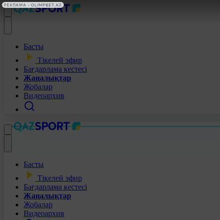
РЕКЛАМА • OLIMPBET.KZ
Басты
Тікелей эфир
Бағдарлама кестесі
Жаңалықтар
Жобалар
Видеоархив
Басты
Тікелей эфир
Бағдарлама кестесі
Жаңалықтар
Жобалар
Видеоархив