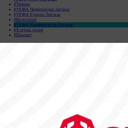
#Теннис
#УЕФА Чемпиондар лигасы
#УЕФА Еуропа Лигасы
#Велоспорт
#УЕФА Конференция Лигасы
#Ұлттық спорт
#Шахмат
Жаңалықтар табылмады
Жаңалықтар мұрағаты
ҚАЗАН 2025
Дс
Сс
Ср
Бс
Жм
Сн
Жк
29
30
1
2
3
4
5