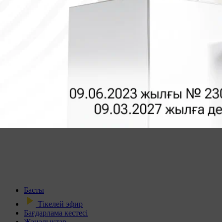
Басты
Тікелей эфир
Бағдарлама кестесі
Жаңалықтар