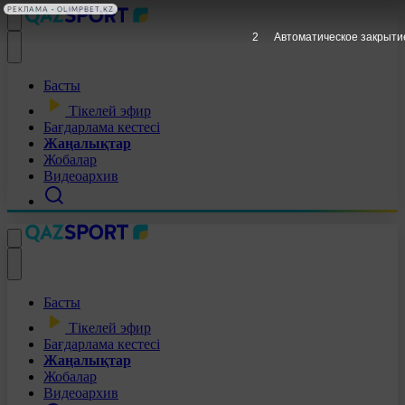
РЕКЛАМА • OLIMPBET.KZ
1
Автоматическое закрыти
Басты
Тікелей эфир
Бағдарлама кестесі
Жаңалықтар
Жобалар
Видеоархив
Басты
Тікелей эфир
Бағдарлама кестесі
Жаңалықтар
Жобалар
Видеоархив