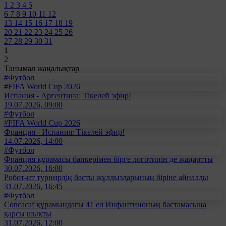
1
2
3
4
5
6
7
8
9
10
11
12
13
14
15
16
17
18
19
20
21
22
23
24
25
26
27
28
29
30
31
1
2
Танымал жаңалықтар
#Футбол
#FIFA World Cup 2026
Испания - Аргентина: Тікелей эфир!
19.07.2026, 09:00
#Футбол
#FIFA World Cup 2026
Франция - Испания: Тікелей эфир!
14.07.2026, 14:00
#Футбол
Франция құрамасы бапкерімен бірге логотипін де жаңартты
30.07.2026, 16:00
Робот-ит турнирдің басты жұлдыздарының біріне айналды
31.07.2026, 16:45
#Футбол
Concacaf құрамындағы 41 ел Инфантиноның бастамасына
қарсы шықты
31.07.2026, 12:00