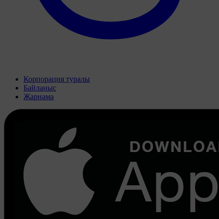
Корпорация туралы
Байланыс
Жарнама