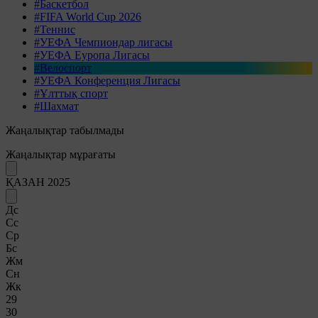
#Баскетбол
#FIFA World Cup 2026
#Теннис
#УЕФА Чемпиондар лигасы
#УЕФА Еуропа Лигасы
#Велоспорт
#УЕФА Конференция Лигасы
#Ұлттық спорт
#Шахмат
Жаңалықтар табылмады
Жаңалықтар мұрағаты
ҚАЗАН 2025
Дс
Сс
Ср
Бс
Жм
Сн
Жк
29
30