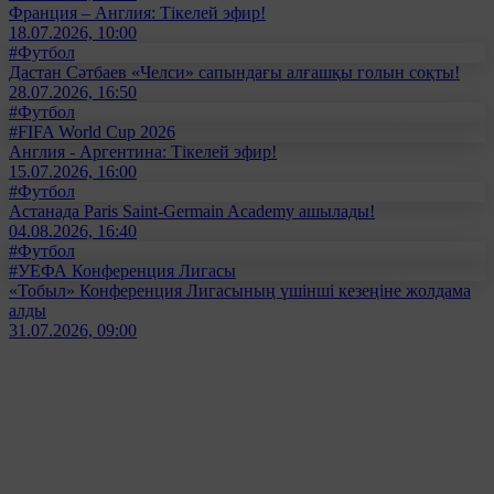
Франция – Англия: Тікелей эфир!
18.07.2026, 10:00
#Футбол
Дастан Сәтбаев «Челси» сапындағы алғашқы голын соқты!
28.07.2026, 16:50
#Футбол
#FIFA World Cup 2026
Англия - Аргентина: Тікелей эфир!
15.07.2026, 16:00
#Футбол
Астанада Paris Saint-Germain Academy ашылады!
04.08.2026, 16:40
#Футбол
#УЕФА Конференция Лигасы
«Тобыл» Конференция Лигасының үшінші кезеңіне жолдама
алды
31.07.2026, 09:00