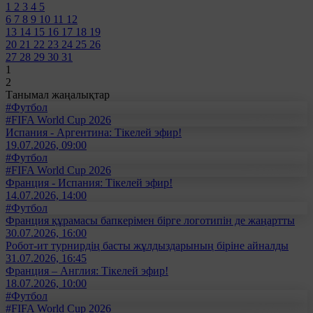
1
2
3
4
5
6
7
8
9
10
11
12
13
14
15
16
17
18
19
20
21
22
23
24
25
26
27
28
29
30
31
1
2
Танымал жаңалықтар
#Футбол
#FIFA World Cup 2026
Испания - Аргентина: Тікелей эфир!
19.07.2026, 09:00
#Футбол
#FIFA World Cup 2026
Франция - Испания: Тікелей эфир!
14.07.2026, 14:00
#Футбол
Франция құрамасы бапкерімен бірге логотипін де жаңартты
30.07.2026, 16:00
Робот-ит турнирдің басты жұлдыздарының біріне айналды
31.07.2026, 16:45
Франция – Англия: Тікелей эфир!
18.07.2026, 10:00
#Футбол
#FIFA World Cup 2026