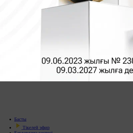
Басты
Тікелей эфир
Бағдарлама кестесі