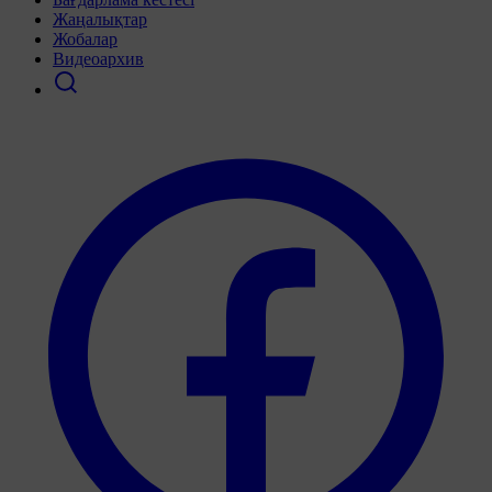
Жаңалықтар
Жобалар
Видеоархив