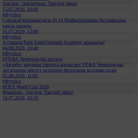
Англия - Аргентина: Тікелей эфир!
15.07.2026, 16:00
#Футбол
Concacaf құрамындағы 41 ел Инфантиноның бастамасына
қарсы шықты
31.07.2026, 12:00
#Футбол
Астанада Paris Saint-Germain Academy ашылады!
04.08.2026, 16:40
#Футбол
#УЕФА Чемпиондар лигасы
«Ақтөбе» арулары тарихта алғаш рет УЕФА Чемпиондар
лигасының іріктеу кезеңінің финалына жолдама алды
05.08.2026, 11:05
#Футбол
#FIFA World Cup 2026
Франция - Англия: Тікелей эфир!
18.07.2026, 10:10