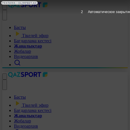
РЕКЛАМА • OLIMPBET.KZ
1
Автоматическое закрыти
Басты
Тікелей эфир
Бағдарлама кестесі
Жаңалықтар
Жобалар
Видеоархив
Басты
Тікелей эфир
Бағдарлама кестесі
Жаңалықтар
Жобалар
Видеоархив