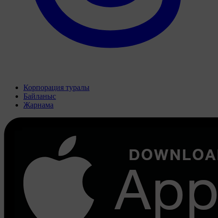
Корпорация туралы
Байланыс
Жарнама