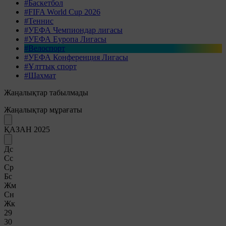
#Баскетбол
#FIFA World Cup 2026
#Теннис
#УЕФА Чемпиондар лигасы
#УЕФА Еуропа Лигасы
#Велоспорт
#УЕФА Конференция Лигасы
#Ұлттық спорт
#Шахмат
Жаңалықтар табылмады
Жаңалықтар мұрағаты
ҚАЗАН 2025
Дс
Сс
Ср
Бс
Жм
Сн
Жк
29
30