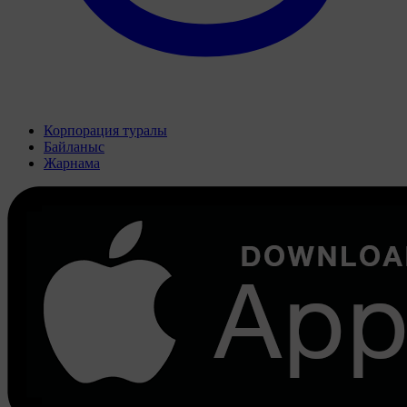
Корпорация туралы
Байланыс
Жарнама