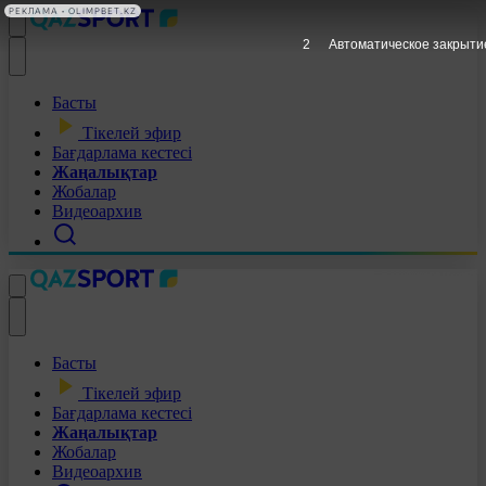
РЕКЛАМА • OLIMPBET.KZ
1
Автоматическое закрыти
Басты
Тікелей эфир
Бағдарлама кестесі
Жаңалықтар
Жобалар
Видеоархив
Басты
Тікелей эфир
Бағдарлама кестесі
Жаңалықтар
Жобалар
Видеоархив