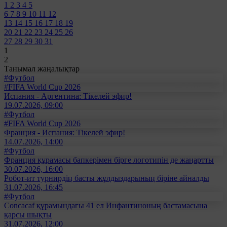
1
2
3
4
5
6
7
8
9
10
11
12
13
14
15
16
17
18
19
20
21
22
23
24
25
26
27
28
29
30
31
1
2
Танымал жаңалықтар
#Футбол
#FIFA World Cup 2026
Испания - Аргентина: Тікелей эфир!
19.07.2026, 09:00
#Футбол
#FIFA World Cup 2026
Франция - Испания: Тікелей эфир!
14.07.2026, 14:00
#Футбол
Франция құрамасы бапкерімен бірге логотипін де жаңартты
30.07.2026, 16:00
Робот-ит турнирдің басты жұлдыздарының біріне айналды
31.07.2026, 16:45
#Футбол
Concacaf құрамындағы 41 ел Инфантиноның бастамасына
қарсы шықты
31.07.2026, 12:00