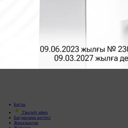
Басты
Тікелей эфир
Бағдарлама кестесі
Жаңалықтар
Жобалар