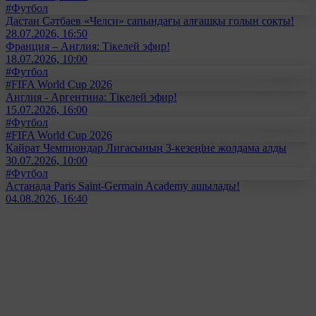
#Футбол
Дастан Сәтбаев «Челси» сапындағы алғашқы голын соқты!
28.07.2026, 16:50
Франция – Англия: Тікелей эфир!
18.07.2026, 10:00
#Футбол
#FIFA World Cup 2026
Англия - Аргентина: Тікелей эфир!
15.07.2026, 16:00
#Футбол
#FIFA World Cup 2026
Қайрат Чемпиондар Лигасының 3-кезеңіне жолдама алды
30.07.2026, 10:00
#Футбол
Астанада Paris Saint-Germain Academy ашылады!
04.08.2026, 16:40