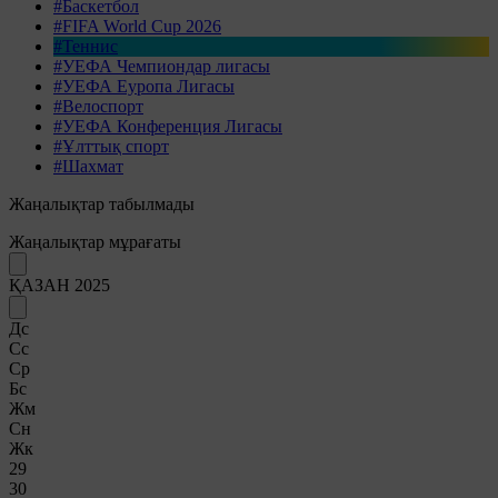
#Баскетбол
#FIFA World Cup 2026
#Теннис
#УЕФА Чемпиондар лигасы
#УЕФА Еуропа Лигасы
#Велоспорт
#УЕФА Конференция Лигасы
#Ұлттық спорт
#Шахмат
Жаңалықтар табылмады
Жаңалықтар мұрағаты
ҚАЗАН 2025
Дс
Сс
Ср
Бс
Жм
Сн
Жк
29
30