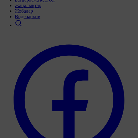
Жаңалықтар
Жобалар
Видеоархив