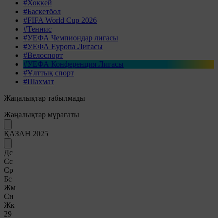
#Хоккей
#Баскетбол
#FIFA World Cup 2026
#Теннис
#УЕФА Чемпиондар лигасы
#УЕФА Еуропа Лигасы
#Велоспорт
#УЕФА Конференция Лигасы
#Ұлттық спорт
#Шахмат
Жаңалықтар табылмады
Жаңалықтар мұрағаты
ҚАЗАН 2025
Дс
Сс
Ср
Бс
Жм
Сн
Жк
29