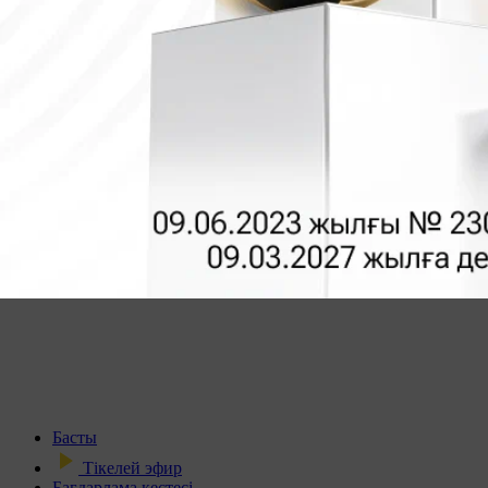
Басты
Тікелей эфир
Бағдарлама кестесі