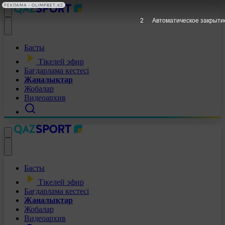
РЕКЛАМА • OLIMPBET.KZ
1
Автоматическое закрыти
Басты
Тікелей эфир
Бағдарлама кестесі
Жаңалықтар
Жобалар
Видеоархив
Басты
Тікелей эфир
Бағдарлама кестесі
Жаңалықтар
Жобалар
Видеоархив