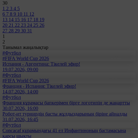
30
1
2
3
4
5
6
7
8
9
10
11
12
13
14
15
16
17
18
19
20
21
22
23
24
25
26
27
28
29
30
31
1
2
Танымал жаңалықтар
#Футбол
#FIFA World Cup 2026
Испания - Аргентина: Тікелей эфир!
19.07.2026, 09:00
#Футбол
#FIFA World Cup 2026
Франция - Испания: Тікелей эфир!
14.07.2026, 14:00
#Футбол
Франция құрамасы бапкерімен бірге логотипін де жаңартты
30.07.2026, 16:00
Робот-ит турнирдің басты жұлдыздарының біріне айналды
31.07.2026, 16:45
#Футбол
Concacaf құрамындағы 41 ел Инфантиноның бастамасына
қарсы шықты