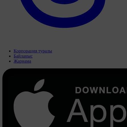
Корпорация туралы
Байланыс
Жарнама