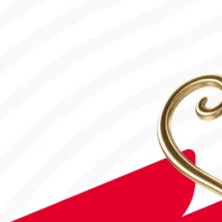
#Футбол
#FIFA World Cup 2026
Англия - Аргентина: Тікелей эфир!
15.07.2026, 16:00
#Футбол
Дастан Сәтбаев «Челси» сапындағы алғашқы голын соқты!
28.07.2026, 16:50
#Футбол
Астанада Paris Saint-Germain Academy ашылады!
04.08.2026, 16:40
#Футбол
#FIFA World Cup 2026
Франция - Англия: Тікелей эфир!
18.07.2026, 10:10