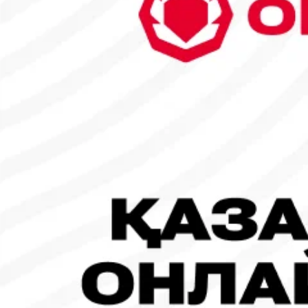
6
7
8
9
10
11
12
13
14
15
16
17
18
19
20
21
22
23
24
25
26
27
28
29
30
31
1
2
Танымал жаңалықтар
#Футбол
#FIFA World Cup 2026
Испания - Аргентина: Тікелей эфир!
19.07.2026, 09:00
#Футбол
#FIFA World Cup 2026
Франция - Испания: Тікелей эфир!
14.07.2026, 14:00
#Футбол
Франция құрамасы бапкерімен бірге логотипін де жаңартты
30.07.2026, 16:00
Робот-ит турнирдің басты жұлдыздарының біріне айналды
31.07.2026, 16:45
#Футбол
Concacaf құрамындағы 41 ел Инфантиноның бастамасына қар
31.07.2026, 12:00
Франция – Англия: Тікелей эфир!
18.07.2026, 10:00