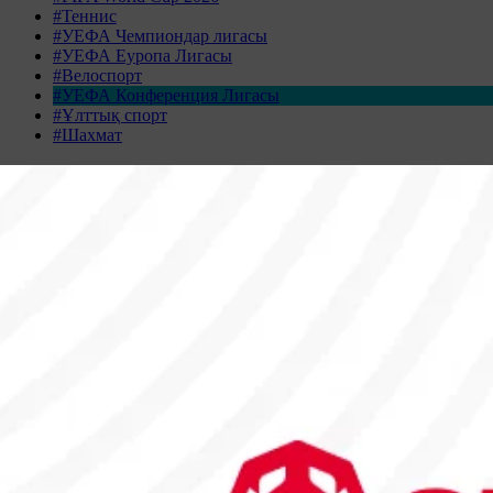
#Теннис
#УЕФА Чемпиондар лигасы
#УЕФА Еуропа Лигасы
#Велоспорт
#УЕФА Конференция Лигасы
#Ұлттық спорт
#Шахмат
Жаңалықтар табылмады
Жаңалықтар мұрағаты
ҚАЗАН 2025
Дс
Сс
Ср
Бс
Жм
Сн
Жк
29
30
1
2
3
4
5