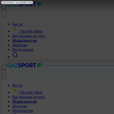
РЕКЛАМА • OLIMPBET.KZ
Басты
Тікелей эфир
Бағдарлама кестесі
Жаңалықтар
Жобалар
Видеоархив
Басты
Тікелей эфир
Бағдарлама кестесі
Жаңалықтар
Жобалар
Видеоархив