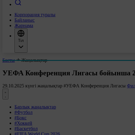
Корпорация туралы
Байланыс
Жарнама
Тіл
Басты
Жаңалықтар
УЕФА Конференция Лигасы бойынша 29
29.10.2025 күнгі жаңалықтар
#УЕФА Конференция Лигасы
Фил
Барлық жаңалықтар
#Футбол
#Бокс
#Хоккей
#Баскетбол
#FIFA World Cup 2026