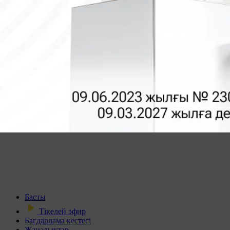
Басты
Тікелей эфир
Бағдарлама кестесі
Жаңалықтар