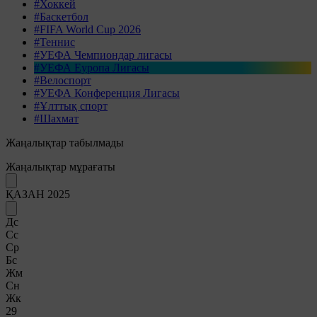
#Хоккей
#Баскетбол
#FIFA World Cup 2026
#Теннис
#УЕФА Чемпиондар лигасы
#УЕФА Еуропа Лигасы
#Велоспорт
#УЕФА Конференция Лигасы
#Ұлттық спорт
#Шахмат
Жаңалықтар табылмады
Жаңалықтар мұрағаты
ҚАЗАН 2025
Дс
Сс
Ср
Бс
Жм
Сн
Жк
29