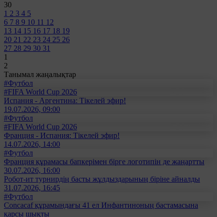
30
1
2
3
4
5
6
7
8
9
10
11
12
13
14
15
16
17
18
19
20
21
22
23
24
25
26
27
28
29
30
31
1
2
Танымал жаңалықтар
#Футбол
#FIFA World Cup 2026
Испания - Аргентина: Тікелей эфир!
19.07.2026, 09:00
#Футбол
#FIFA World Cup 2026
Франция - Испания: Тікелей эфир!
14.07.2026, 14:00
#Футбол
Франция құрамасы бапкерімен бірге логотипін де жаңартты
30.07.2026, 16:00
Робот-ит турнирдің басты жұлдыздарының біріне айналды
31.07.2026, 16:45
#Футбол
Concacaf құрамындағы 41 ел Инфантиноның бастамасына
қарсы шықты