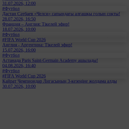
31.07.2026, 12:00
#Футбол
Дастан Сәтбаев «Челси» сапындағы алғашқы голын соқты!
28.07.2026, 16:50
Франция – Англия: Тікелей эфир!
18.07.2026, 10:00
#Футбол
#FIFA World Cup 2026
Англия - Аргентина: Тікелей эфир!
15.07.2026, 16:00
#Футбол
Астанада Paris Saint-Germain Academy ашылады!
04.08.2026, 16:40
#Футбол
#FIFA World Cup 2026
Қайрат Чемпиондар Лигасының 3-кезеңіне жолдама алды
30.07.2026, 10:00