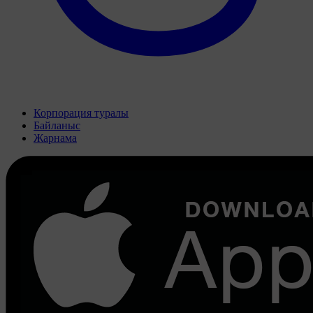
Корпорация туралы
Байланыс
Жарнама