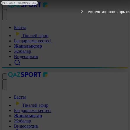
РЕКЛАМА • OLIMPBET.KZ
1
Автоматическое закрыти
Басты
Тікелей эфир
Бағдарлама кестесі
Жаңалықтар
Жобалар
Видеоархив
Басты
Тікелей эфир
Бағдарлама кестесі
Жаңалықтар
Жобалар
Видеоархив