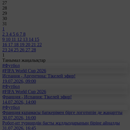
27
28
29
30
31
1
2
3
4
5
6
7
8
9
10
11
12
13
14
15
16
17
18
19
20
21
22
23
24
25
26
27
28
1
Танымал жаңалықтар
#Футбол
#FIFA World Cup 2026
Испания - Аргентина: Тікелей эфир!
19.07.2026, 09:00
#Футбол
#FIFA World Cup 2026
Франция - Испания: Тікелей эфир!
14.07.2026, 14:00
#Футбол
Франция құрамасы бапкерімен бірге логотипін де жаңартты
30.07.2026, 16:00
Робот-ит турнирдің басты жұлдыздарының біріне айналды
31.07.2026, 16:45