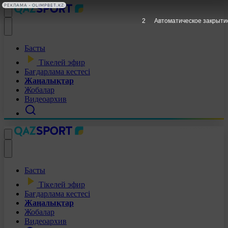
РЕКЛАМА • OLIMPBET.KZ
1
Автоматическое закрыти
Басты
Тікелей эфир
Бағдарлама кестесі
Жаңалықтар
Жобалар
Видеоархив
Басты
Тікелей эфир
Бағдарлама кестесі
Жаңалықтар
Жобалар
Видеоархив