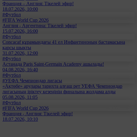
Франция – Англия: Тікелей эфир!
18.07.2026, 10:00
#Футбол
#FIFA World Cup 2026
Англия - Аргентина: Тікелей эфир!
15.07.2026, 16:00
#Футбол
Concacaf құрамындағы 41 ел Инфантиноның бастамасына
қарсы шықты
31.07.2026, 12:00
#Футбол
Астанада Paris Saint-Germain Academy ашылады!
04.08.2026, 16:40
#Футбол
#УЕФА Чемпиондар лигасы
«Ақтөбе» арулары тарихта алғаш рет УЕФА Чемпиондар
лигасының іріктеу кезеңінің финалына жолдама алды
05.08.2026, 11:05
#Футбол
#FIFA World Cup 2026
Франция - Англия: Тікелей эфир!
18.07.2026, 10:10