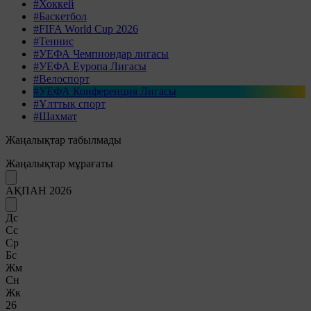
#Хоккей
#Баскетбол
#FIFA World Cup 2026
#Теннис
#УЕФА Чемпиондар лигасы
#УЕФА Еуропа Лигасы
#Велоспорт
#УЕФА Конференция Лигасы
#Ұлттық спорт
#Шахмат
Жаңалықтар табылмады
Жаңалықтар мұрағаты
АҚПАН 2026
Дс
Сс
Ср
Бс
Жм
Сн
Жк
26