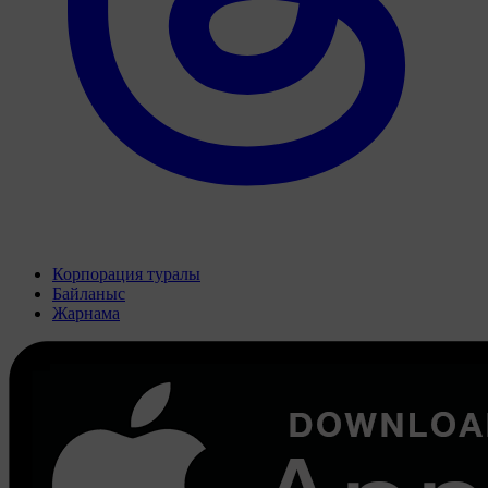
Корпорация туралы
Байланыс
Жарнама