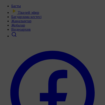
Басты
Тікелей эфир
Бағдарлама кестесі
Жаңалықтар
Жобалар
Видеоархив