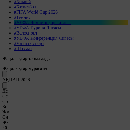
#Хоккей
#Баскетбол
#FIFA World Cup 2026
#Теннис
#УЕФА Чемпиондар лигасы
#УЕФА Еуропа Лигасы
#Велоспорт
#УЕФА Конференция Лигасы
#Ұлттық спорт
#Шахмат
Жаңалықтар табылмады
Жаңалықтар мұрағаты
АҚПАН 2026
Дс
Сс
Ср
Бс
Жм
Сн
Жк
26