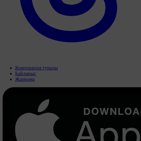
Корпорация туралы
Байланыс
Жарнама