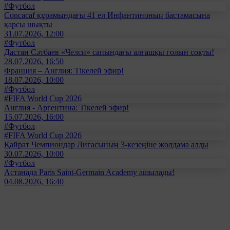
#Футбол
Concacaf құрамындағы 41 ел Инфантиноның бастамасына
қарсы шықты
31.07.2026, 12:00
#Футбол
Дастан Сәтбаев «Челси» сапындағы алғашқы голын соқты!
28.07.2026, 16:50
Франция – Англия: Тікелей эфир!
18.07.2026, 10:00
#Футбол
#FIFA World Cup 2026
Англия - Аргентина: Тікелей эфир!
15.07.2026, 16:00
#Футбол
#FIFA World Cup 2026
Қайрат Чемпиондар Лигасының 3-кезеңіне жолдама алды
30.07.2026, 10:00
#Футбол
Астанада Paris Saint-Germain Academy ашылады!
04.08.2026, 16:40