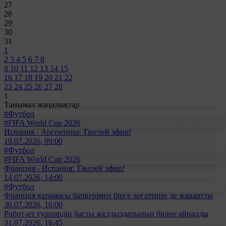
27
28
29
30
31
1
2
3
4
5
6
7
8
9
10
11
12
13
14
15
16
17
18
19
20
21
22
23
24
25
26
27
28
1
Танымал жаңалықтар
#Футбол
#FIFA World Cup 2026
Испания - Аргентина: Тікелей эфир!
19.07.2026, 09:00
#Футбол
#FIFA World Cup 2026
Франция - Испания: Тікелей эфир!
14.07.2026, 14:00
#Футбол
Франция құрамасы бапкерімен бірге логотипін де жаңартты
30.07.2026, 16:00
Робот-ит турнирдің басты жұлдыздарының біріне айналды
31.07.2026, 16:45