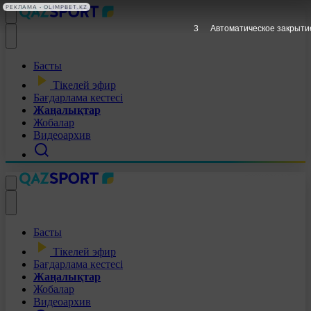
РЕКЛАМА • OLIMPBET.KZ
2
Автоматическое закрыти
Басты
Тікелей эфир
Бағдарлама кестесі
Жаңалықтар
Жобалар
Видеоархив
Басты
Тікелей эфир
Бағдарлама кестесі
Жаңалықтар
Жобалар
Видеоархив