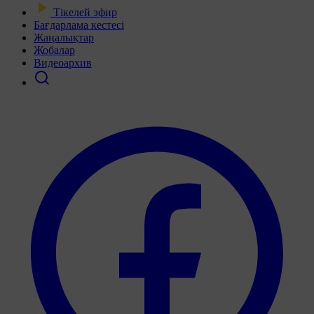
Тікелей эфир
Бағдарлама кестесі
Жаңалықтар
Жобалар
Видеоархив