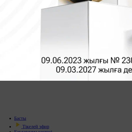
Басты
Тікелей эфир
Бағдарлама кестесі