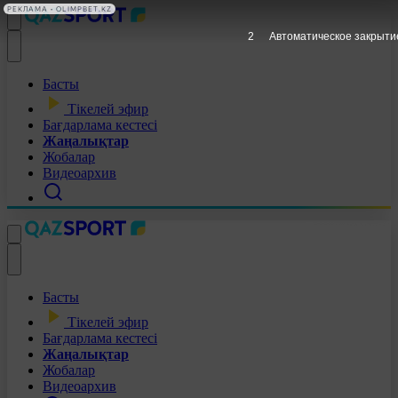
РЕКЛАМА • OLIMPBET.KZ
1
Автоматическое закрыти
Басты
Тікелей эфир
Бағдарлама кестесі
Жаңалықтар
Жобалар
Видеоархив
Басты
Тікелей эфир
Бағдарлама кестесі
Жаңалықтар
Жобалар
Видеоархив