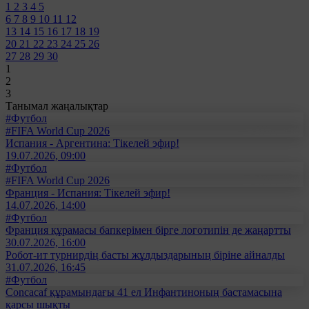
1
2
3
4
5
6
7
8
9
10
11
12
13
14
15
16
17
18
19
20
21
22
23
24
25
26
27
28
29
30
1
2
3
Танымал жаңалықтар
#Футбол
#FIFA World Cup 2026
Испания - Аргентина: Тікелей эфир!
19.07.2026, 09:00
#Футбол
#FIFA World Cup 2026
Франция - Испания: Тікелей эфир!
14.07.2026, 14:00
#Футбол
Франция құрамасы бапкерімен бірге логотипін де жаңартты
30.07.2026, 16:00
Робот-ит турнирдің басты жұлдыздарының біріне айналды
31.07.2026, 16:45
#Футбол
Concacaf құрамындағы 41 ел Инфантиноның бастамасына
қарсы шықты