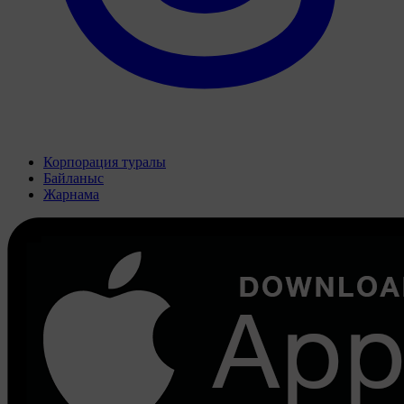
Корпорация туралы
Байланыс
Жарнама