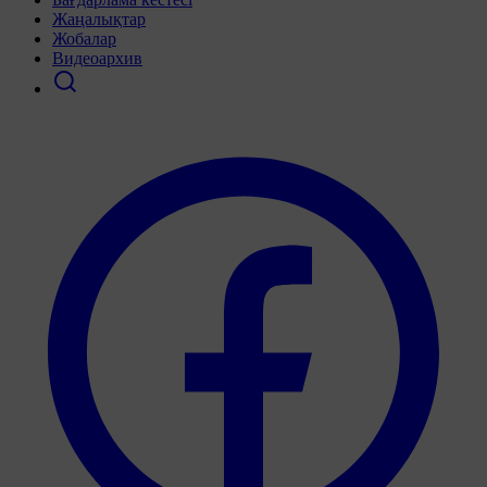
Жаңалықтар
Жобалар
Видеоархив