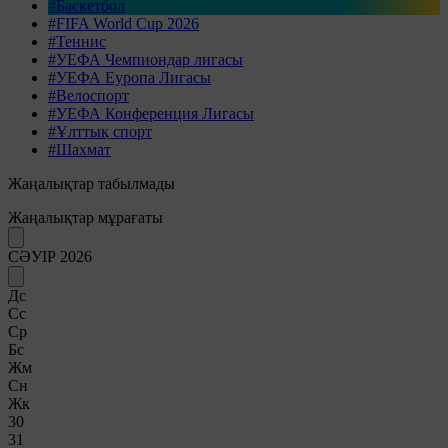
#Баскетбол
#FIFA World Cup 2026
#Теннис
#УЕФА Чемпиондар лигасы
#УЕФА Еуропа Лигасы
#Велоспорт
#УЕФА Конференция Лигасы
#Ұлттық спорт
#Шахмат
Жаңалықтар табылмады
Жаңалықтар мұрағаты
СӘУІР 2026
Дс
Сс
Ср
Бс
Жм
Сн
Жк
30
31