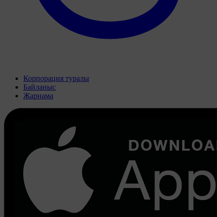
Корпорация туралы
Байланыс
Жарнама