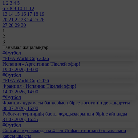
1
2
3
4
5
6
7
8
9
10
11
12
13
14
15
16
17
18
19
20
21
22
23
24
25
26
27
28
29
30
1
2
3
Танымал жаңалықтар
#Футбол
#FIFA World Cup 2026
Испания - Аргентина: Тікелей эфир!
19.07.2026, 09:00
#Футбол
#FIFA World Cup 2026
Франция - Испания: Тікелей эфир!
14.07.2026, 14:00
#Футбол
Франция құрамасы бапкерімен бірге логотипін де жаңартты
30.07.2026, 16:00
Робот-ит турнирдің басты жұлдыздарының біріне айналды
31.07.2026, 16:45
#Футбол
Concacaf құрамындағы 41 ел Инфантиноның бастамасына
қарсы шықты