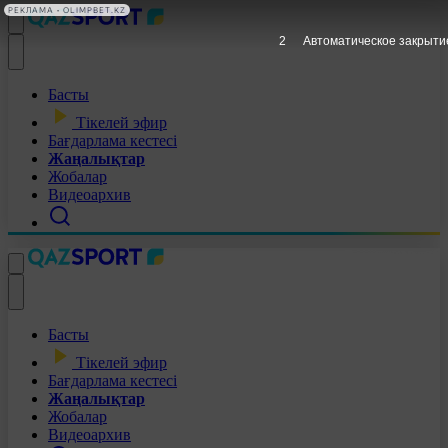
РЕКЛАМА • OLIMPBET.KZ
1
Автоматическое закрыти
Басты
Тікелей эфир
Бағдарлама кестесі
Жаңалықтар
Жобалар
Видеоархив
Басты
Тікелей эфир
Бағдарлама кестесі
Жаңалықтар
Жобалар
Видеоархив