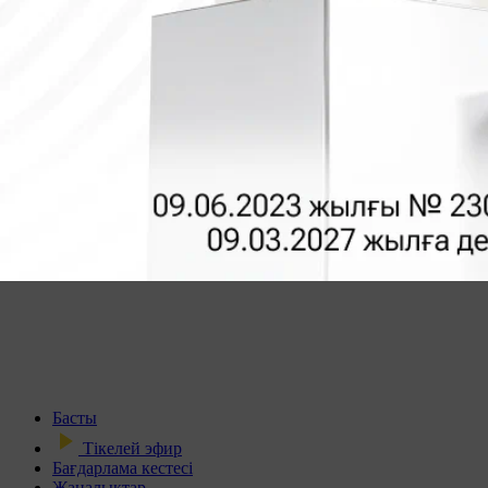
Басты
Тікелей эфир
Бағдарлама кестесі
Жаңалықтар