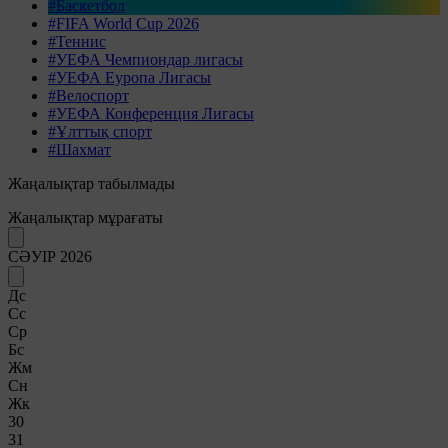
#Баскетбол
#FIFA World Cup 2026
#Теннис
#УЕФА Чемпиондар лигасы
#УЕФА Еуропа Лигасы
#Велоспорт
#УЕФА Конференция Лигасы
#Ұлттық спорт
#Шахмат
Жаңалықтар табылмады
Жаңалықтар мұрағаты
СӘУІР 2026
Дс
Сс
Ср
Бс
Жм
Сн
Жк
30
31