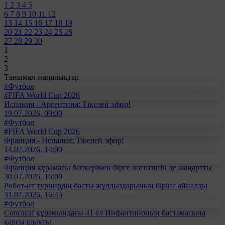
1
2
3
4
5
6
7
8
9
10
11
12
13
14
15
16
17
18
19
20
21
22
23
24
25
26
27
28
29
30
1
2
3
Танымал жаңалықтар
#Футбол
#FIFA World Cup 2026
Испания - Аргентина: Тікелей эфир!
19.07.2026, 09:00
#Футбол
#FIFA World Cup 2026
Франция - Испания: Тікелей эфир!
14.07.2026, 14:00
#Футбол
Франция құрамасы бапкерімен бірге логотипін де жаңартты
30.07.2026, 16:00
Робот-ит турнирдің басты жұлдыздарының біріне айналды
31.07.2026, 16:45
#Футбол
Concacaf құрамындағы 41 ел Инфантиноның бастамасына
қарсы шықты