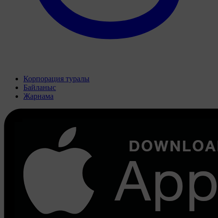
Корпорация туралы
Байланыс
Жарнама