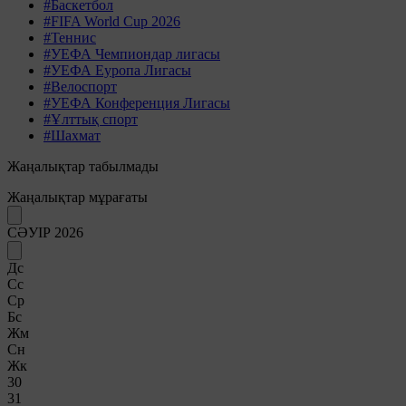
#Баскетбол
#FIFA World Cup 2026
#Теннис
#УЕФА Чемпиондар лигасы
#УЕФА Еуропа Лигасы
#Велоспорт
#УЕФА Конференция Лигасы
#Ұлттық спорт
#Шахмат
Жаңалықтар табылмады
Жаңалықтар мұрағаты
СӘУІР 2026
Дс
Сс
Ср
Бс
Жм
Сн
Жк
30
31