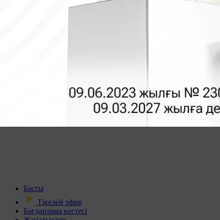
Басты
Тікелей эфир
Бағдарлама кестесі
Жаңалықтар