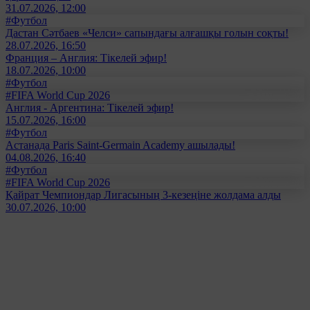
31.07.2026, 12:00
#Футбол
Дастан Сәтбаев «Челси» сапындағы алғашқы голын соқты!
28.07.2026, 16:50
Франция – Англия: Тікелей эфир!
18.07.2026, 10:00
#Футбол
#FIFA World Cup 2026
Англия - Аргентина: Тікелей эфир!
15.07.2026, 16:00
#Футбол
Астанада Paris Saint-Germain Academy ашылады!
04.08.2026, 16:40
#Футбол
#FIFA World Cup 2026
Қайрат Чемпиондар Лигасының 3-кезеңіне жолдама алды
30.07.2026, 10:00